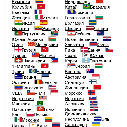
Румыния
Нидерланды
Колумбия
Китай
Бразилия
Вьетнам
Босния и
Франция
Италия
Герцеговина
Индия
Болгария
Испания
Эквадор
Швеция
Латвия
Португалия
Лебанон
Южная Африка
Новая Зеландия
Оман
Македония
Хорватия
Коста
Грузия
Рика
Дания
Турция
Мьянма
Чехия
Южная
Швейцария
Корея
Гватемала
Филиппины
Сербия
Тунис
Белизе
Венгрия
Греция
Австралия
Эстония
Бельгия
Сингапур
Венесуэла
Финляндия
США
Чили
Морокко
Индонезия
Норвегия
Малазия
Словакия
Пакистан
Гонк-
Исландия
Доминиканская
Конг
Польша
Республика
Эль
Мексика
Сальвадор
Литва
Кипр