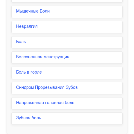
Мышечные Боли
Невралгия
Боль
Болезненная менструация
Боль в горле
Синдром Прорезывания Зубов
Напряженная головная боль
Зубная боль