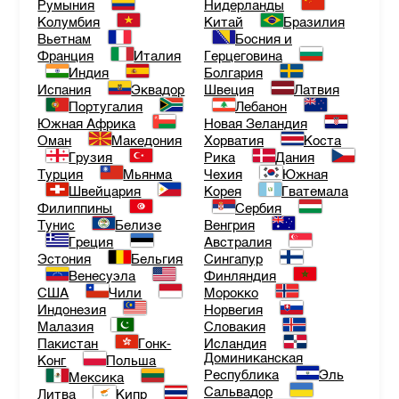
Румыния
Нидерланды
Колумбия
Китай
Бразилия
Вьетнам
Босния и
Франция
Италия
Герцеговина
Индия
Болгария
Испания
Эквадор
Швеция
Латвия
Португалия
Лебанон
Южная Африка
Новая Зеландия
Оман
Македония
Хорватия
Коста
Грузия
Рика
Дания
Турция
Мьянма
Чехия
Южная
Швейцария
Корея
Гватемала
Филиппины
Сербия
Тунис
Белизе
Венгрия
Греция
Австралия
Эстония
Бельгия
Сингапур
Венесуэла
Финляндия
США
Чили
Морокко
Индонезия
Норвегия
Малазия
Словакия
Пакистан
Гонк-
Исландия
Доминиканская
Конг
Польша
Республика
Эль
Мексика
Сальвадор
Литва
Кипр