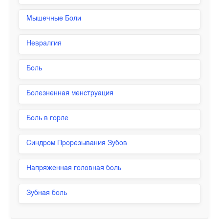
Мышечные Боли
Невралгия
Боль
Болезненная менструация
Боль в горле
Синдром Прорезывания Зубов
Напряженная головная боль
Зубная боль