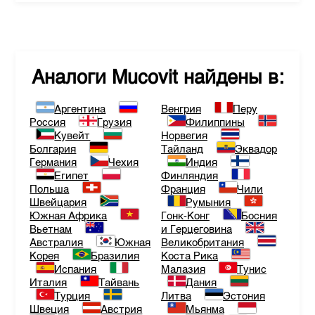
Аналоги
Mucovit
найдены в:
Аргентина
Венгрия
Перу
Россия
Грузия
Филиппины
Кувейт
Норвегия
Болгария
Тайланд
Эквадор
Германия
Чехия
Индия
Египет
Финляндия
Польша
Франция
Чили
Швейцария
Румыния
Южная Африка
Гонк-Конг
Босния
Вьетнам
и Герцеговина
Австралия
Южная
Великобритания
Корея
Бразилия
Коста Рика
Испания
Малазия
Тунис
Италия
Тайвань
Дания
Турция
Литва
Эстония
Швеция
Австрия
Мьянма