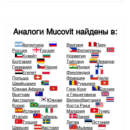
Аналоги
Mucovit
найдены в:
Аргентина
Венгрия
Перу
Россия
Грузия
Филиппины
Кувейт
Норвегия
Болгария
Тайланд
Эквадор
Германия
Чехия
Индия
Египет
Финляндия
Польша
Франция
Чили
Швейцария
Румыния
Южная Африка
Гонк-Конг
Босния
Вьетнам
и Герцеговина
Австралия
Южная
Великобритания
Корея
Бразилия
Коста Рика
Испания
Малазия
Тунис
Италия
Тайвань
Дания
Турция
Литва
Эстония
Швеция
Австрия
Мьянма