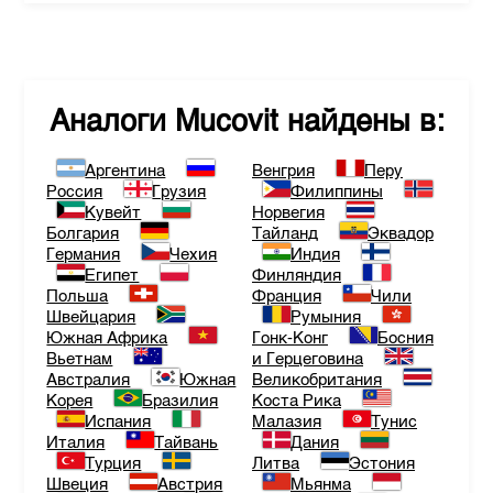
Аналоги
Mucovit
найдены в:
Аргентина
Венгрия
Перу
Россия
Грузия
Филиппины
Кувейт
Норвегия
Болгария
Тайланд
Эквадор
Германия
Чехия
Индия
Египет
Финляндия
Польша
Франция
Чили
Швейцария
Румыния
Южная Африка
Гонк-Конг
Босния
Вьетнам
и Герцеговина
Австралия
Южная
Великобритания
Корея
Бразилия
Коста Рика
Испания
Малазия
Тунис
Италия
Тайвань
Дания
Турция
Литва
Эстония
Швеция
Австрия
Мьянма