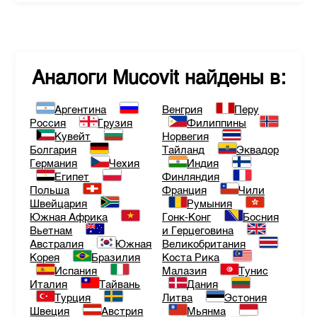
Аналоги
Mucovit
найдены в:
Аргентина
Венгрия
Перу
Россия
Грузия
Филиппины
Кувейт
Норвегия
Болгария
Тайланд
Эквадор
Германия
Чехия
Индия
Египет
Финляндия
Польша
Франция
Чили
Швейцария
Румыния
Южная Африка
Гонк-Конг
Босния
Вьетнам
и Герцеговина
Австралия
Южная
Великобритания
Корея
Бразилия
Коста Рика
Испания
Малазия
Тунис
Италия
Тайвань
Дания
Турция
Литва
Эстония
Швеция
Австрия
Мьянма