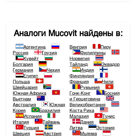
Аналоги
Mucovit
найдены в:
Аргентина
Венгрия
Перу
Россия
Грузия
Филиппины
Кувейт
Норвегия
Болгария
Тайланд
Эквадор
Германия
Чехия
Индия
Египет
Финляндия
Польша
Франция
Чили
Швейцария
Румыния
Южная Африка
Гонк-Конг
Босния
Вьетнам
и Герцеговина
Австралия
Южная
Великобритания
Корея
Бразилия
Коста Рика
Испания
Малазия
Тунис
Италия
Тайвань
Дания
Турция
Литва
Эстония
Швеция
Австрия
Мьянма