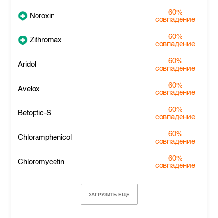
60%
Noroxin
совпадение
60%
Zithromax
совпадение
60%
Aridol
совпадение
60%
Avelox
совпадение
60%
Betoptic-S
совпадение
60%
Chloramphenicol
совпадение
60%
Chloromycetin
совпадение
ЗАГРУЗИТЬ ЕЩЕ