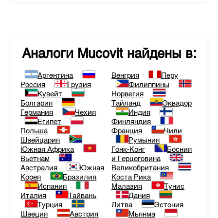
Аналоги
Mucovit
найдены в:
Аргентина
Венгрия
Перу
Россия
Грузия
Филиппины
Кувейт
Норвегия
Болгария
Тайланд
Эквадор
Германия
Чехия
Индия
Египет
Финляндия
Польша
Франция
Чили
Швейцария
Румыния
Южная Африка
Гонк-Конг
Босния
Вьетнам
и Герцеговина
Австралия
Южная
Великобритания
Корея
Бразилия
Коста Рика
Испания
Малазия
Тунис
Италия
Тайвань
Дания
Турция
Литва
Эстония
Швеция
Австрия
Мьянма