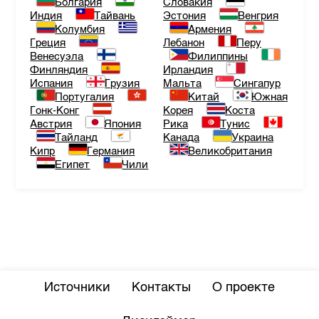
Болгария
Словакия
Индия
Тайвань
Эстония
Венгрия
Колумбия
Армения
Греция
Лебанон
Перу
Венесуэла
Филиппины
Финляндия
Ирландия
Испания
Грузия
Мальта
Сингапур
Португалия
Китай
Южная
Гонк-Конг
Корея
Коста
Австрия
Япония
Рика
Тунис
Тайланд
Канада
Украина
Кипр
Германия
Великобритания
Египет
Чили
Источники
Контакты
О проекте