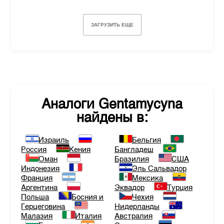
ЗАГРУЗИТЬ ЕЩЕ
Аналоги
Gentamycyna
найдены в:
Израиль
Бельгия
Россия
Кения
Бангладеш
Оман
Бразилия
США
Индонезия
Эль Сальвадор
Франция
Мексика
Аргентина
Эквадор
Турция
Польша
Босния и
Чехия
Герцеговина
Нидерланды
Малазия
Италия
Австралия