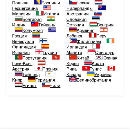
Польша
Босния и
Чехия
Герцеговина
Нидерланды
Малазия
Италия
Австралия
Болгария
Словакия
Индия
Тайвань
Эстония
Венгрия
Колумбия
Армения
Греция
Лебанон
Перу
Венесуэла
Филиппины
Финляндия
Ирландия
Испания
Грузия
Мальта
Сингапур
Португалия
Китай
Южная
Гонк-Конг
Корея
Коста
Австрия
Япония
Рика
Тунис
Тайланд
Канада
Украина
Кипр
Германия
Великобритания
Египет
Чили