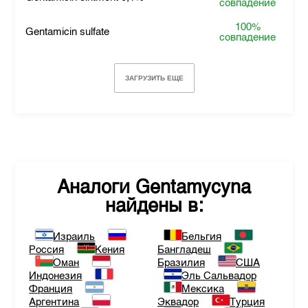
совпадение
100%
Gentamicin sulfate
совпадение
ЗАГРУЗИТЬ ЕЩЕ
Аналоги
Gentamycyna
найдены в:
Израиль
Бельгия
Россия
Кения
Бангладеш
Оман
Бразилия
США
Индонезия
Эль Сальвадор
Франция
Мексика
Аргентина
Эквадор
Турция