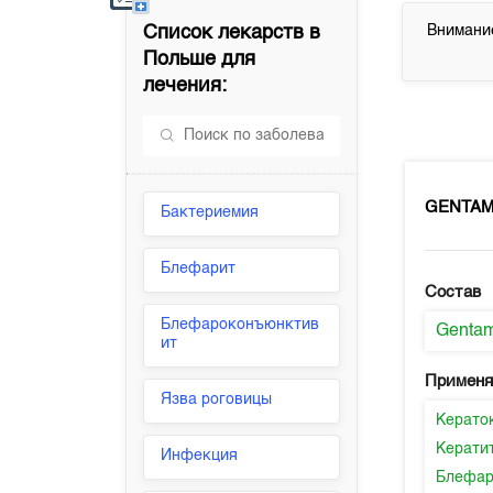
Список лекарств в
Внимание
Польше
для
лечения:
GENTA
Бактериемия
Блефарит
Состав
Блефароконъюнктив
Gentam
ит
Применя
Язва роговицы
Керато
Керати
Инфекция
Блефар