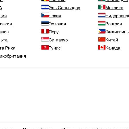
А
Эль Сальвадор
Мексика
ция
Чехия
Нидерланд
вакия
Эстония
Венгрия
анон
Перу
Филиппин
ьта
Сингапур
Китай
та Рика
Тунис
Канада
икобритания