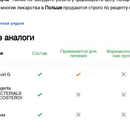
cyna
. Также не забудьте узнать у фармацевта цену лека
 многие лекарства в
Польше
продаются строго по рецепту
птеки рядом
е аналоги
Применяется для
Фармаколо
ие
Состав
лечения
кая гру
ort G
genta
ACTERIALS
COSTEROI
max