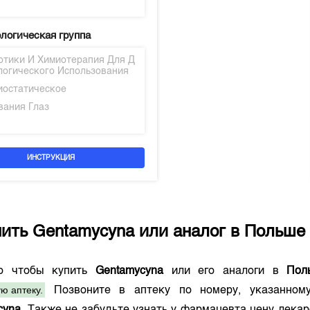
логическая группа
отики И Химиотерапия Для Д
логического Использования
иостатическое
вания Глаз
ИНСТРУКЦИЯ
пить
Gentamycyna
или аналог в
Польше
го чтобы купить
Gentamycyna
или его аналоги в
Пол
ю аптеку.
Позвоните в аптеку по номеру, указанно