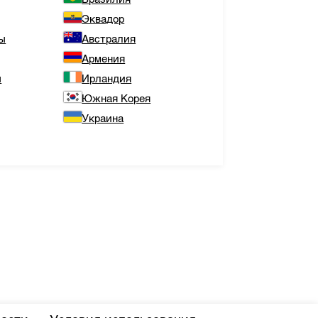
Эквадор
ы
Австралия
Армения
ы
Ирландия
Южная Корея
Украина