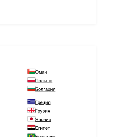
Оман
Польша
Болгария
Греция
Грузия
Япония
Египет
Бразилия