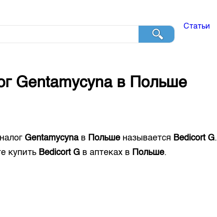
Статьи
ог
Gentamycyna
в
Польше
налог
Gentamycyna
в
Польше
называется
Bedicort G
е купить
Bedicort G
в аптеках в
Польше
.