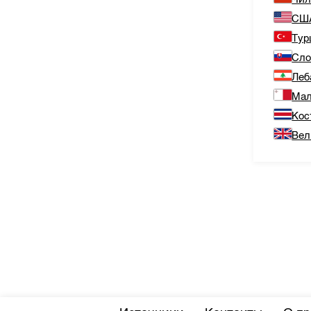
СШ
Тур
Сло
Леб
Мал
Кос
Вел