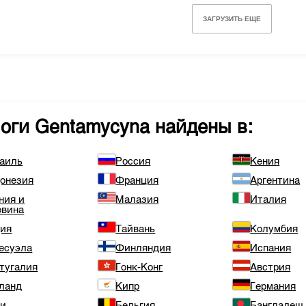
ЗАГРУЗИТЬ ЕЩЕ
логи
Gentamycyna
найдены в:
аиль
Россия
Кения
онезия
Франция
Аргентина
ния и
Малазия
Италия
овина
ия
Тайвань
Колумбия
есуэла
Финляндия
Испания
тугалия
Гонк-Конг
Австрия
ланд
Кипр
Германия
ли
Бельгия
Бангладеш