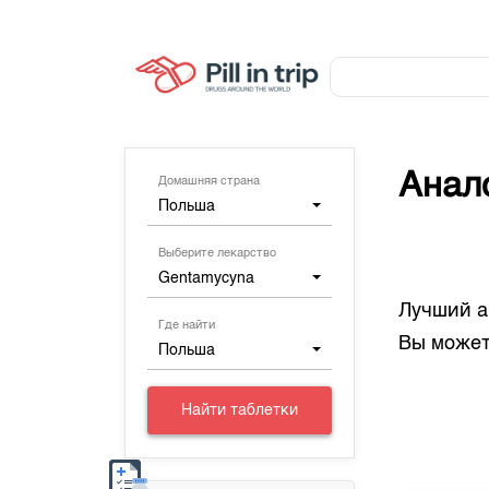
Анал
Домашняя страна
Польша
Выберите лекарство
Gentamycyna
Лучший а
Где найти
Вы может
Польша
Найти таблетки