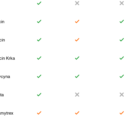
in
cin
cin Krka
ycyna
ta
mytrex