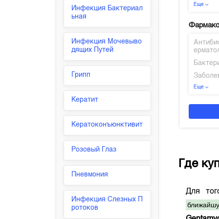
Еще
Инфекция Бактериал
ьная
Фармако
Инфекция Мочевыво
Антиби
дящих Путей
ермато
Бактер
Грипп
Заболе
Еще
Кератит
Кератоконъюнктивит
Розовый Глаз
Где ку
Пневмония
Для то
Инфекция Слезных П
ближайшу
ротоков