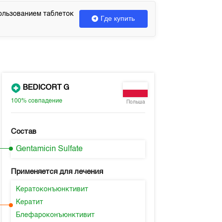
ользованием таблеток
Где купить
BEDICORT G
100%
совпадение
Польша
Состав
Gentamicin Sulfate
Применяется для лечения
Кератоконъюнктивит
Кератит
Блефароконъюнктивит