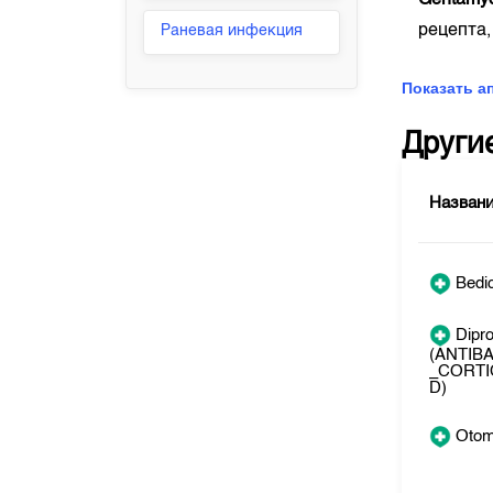
Gentamy
рецепта,
Раневая инфекция
Показать а
Други
Назван
Bedic
Dipro
(ANTIB
_CORTI
D)
Oto