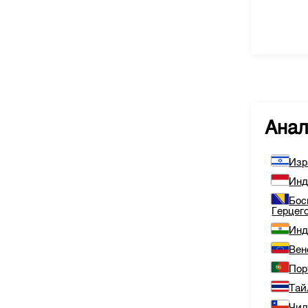
Ана
Изр
Инд
Бос
Герцег
Инд
Вен
Пор
Тай
Чи