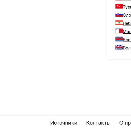
Тур
Сло
Леб
Мал
Кос
Вел
Источники
Контакты
О пр