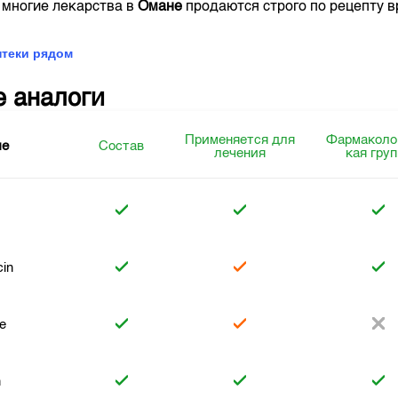
 многие лекарства в
Омане
продаются строго по рецепту в
птеки рядом
е аналоги
Применяется для
Фармаколо
ие
Состав
лечения
кая гру
in
e
n