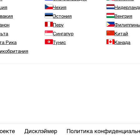
ция
Чехия
Нидерланд
вакия
Эстония
Венгрия
анон
Перу
Филиппин
ьта
Сингапур
Китай
та Рика
Тунис
Канада
икобритания
оекте
Дисклэймер
Политика конфиденциальн