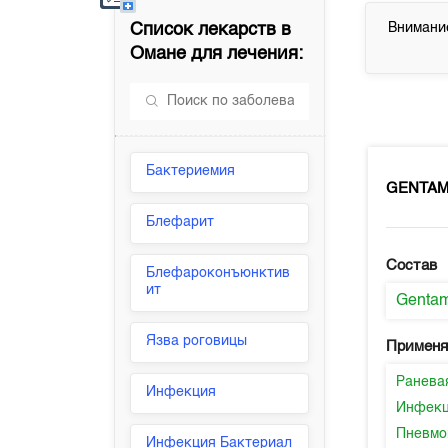
Список лекарств в
Внимание
Омане
для лечения:
Бактериемия
GENTA
Блефарит
Состав
Блефароконъюнктив
ит
Gentam
Язва роговицы
Применя
Ранева
Инфекция
Инфекц
Пневмо
Инфекция Бактериал