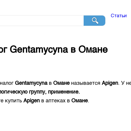
Статьи
ог
Gentamycyna
в
Омане
налог
Gentamycyna
в
Омане
называется
Apigen
. У 
огическую группу, применение.
е купить
Apigen
в аптеках в
Омане
.