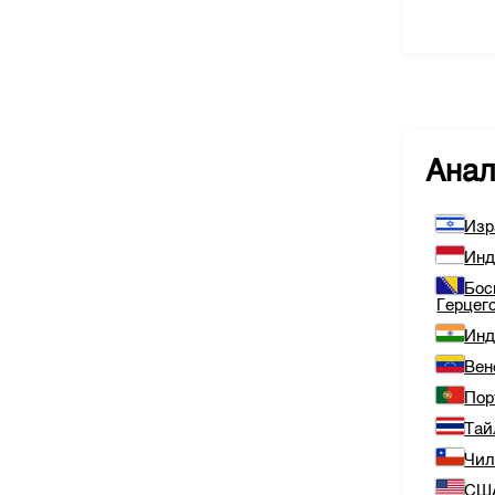
Ана
Изр
Инд
Бос
Герцег
Инд
Вен
Пор
Тай
Чи
СШ