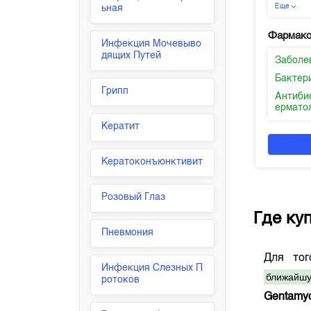
Еще
ьная
Фармако
Инфекция Мочевыво
дящих Путей
Заболе
Бактер
Грипп
Антиби
ермато
Кератит
Кератоконъюнктивит
Розовый Глаз
Где ку
Пневмония
Для то
Инфекция Слезных П
ближайшу
ротоков
Gentamy