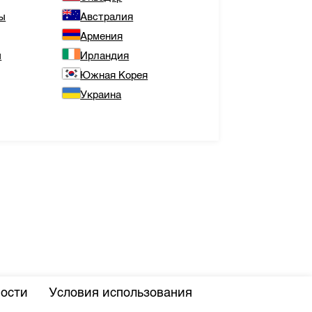
ы
Австралия
Армения
ы
Ирландия
Южная Корея
Украина
ости
Условия использования