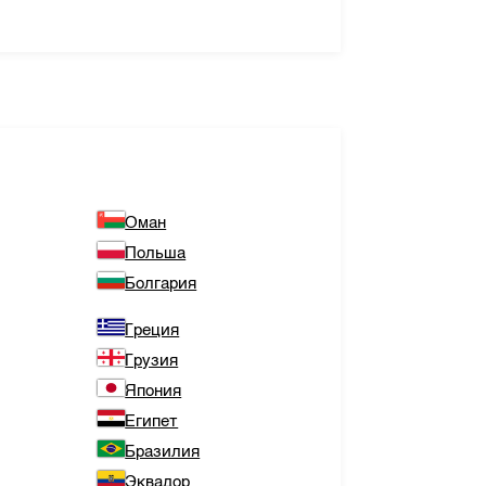
Оман
Польша
Болгария
Греция
Грузия
Япония
Египет
Бразилия
Эквадор