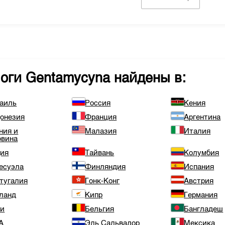
логи
Gentamycyna
найдены в:
аиль
Россия
Кения
онезия
Франция
Аргентина
ния и
Малазия
Италия
овина
ия
Тайвань
Колумбия
есуэла
Финляндия
Испания
тугалия
Гонк-Конг
Австрия
ланд
Кипр
Германия
ли
Бельгия
Бангладеш
А
Эль Сальвадор
Мексика