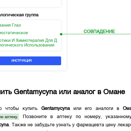
логическая группа
вания Глаз
СОВПАДЕНИЕ
иостатическое
отики И Химиотерапия Для Д
логического Использования
ИНСТРУКЦИЯ
пить
Gentamycyna
или аналог в
Омане
го чтобы купить
Gentamycyna
или его аналоги в
Ом
ю аптеку.
Позвоните в аптеку по номеру, указанно
cyna
. Также не забудьте узнать у фармацевта цену лека