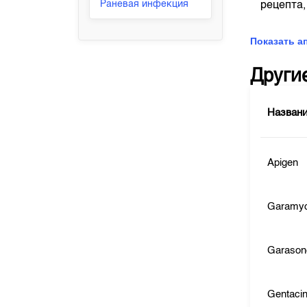
Раневая инфекция
рецепта,
Показать а
Други
Назван
Apigen
Garamyc
Garason
Gentaci