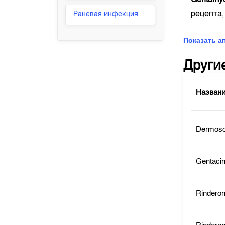
Gentamy
рецепта,
Раневая инфекция
Показать а
Други
Назван
Dermoso
Gentaci
Rindero