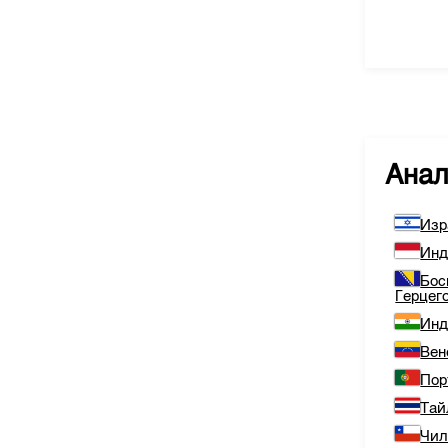
Ана
Изр
Инд
Бос
Герцег
Инд
Вен
Пор
Тай
Чи