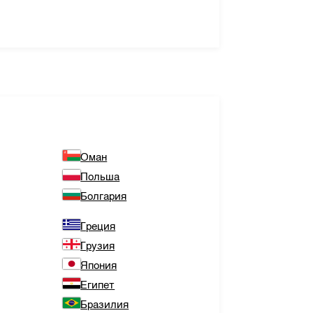
Оман
Польша
Болгария
Греция
Грузия
Япония
Египет
Бразилия