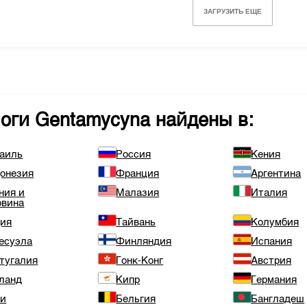
ЗАГРУЗИТЬ ЕЩЕ
логи
Gentamycyna
найдены в:
аиль
Россия
Кения
онезия
Франция
Аргентина
ния и
Малазия
Италия
овина
ия
Тайвань
Колумбия
есуэла
Финляндия
Испания
тугалия
Гонк-Конг
Австрия
ланд
Кипр
Германия
ли
Бельгия
Бангладеш