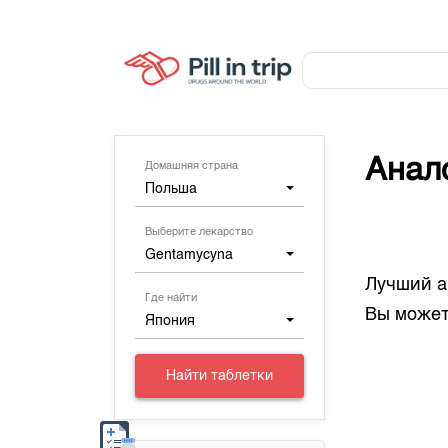
Анал
Домашняя страна
Польша
Выберите лекарство
Gentamycyna
Лучший а
Где найти
Вы может
Япония
Найти таблетки