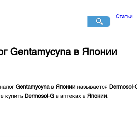
Статьи
ог
Gentamycyna
в
Японии
налог
Gentamycyna
в
Японии
называется
Dermosol-
е купить
Dermosol-G
в аптеках в
Японии
.