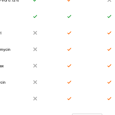
n-VG 0.12%
l
amycin
rax
cin