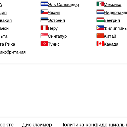
А
Эль Сальвадор
Мексика
ция
Чехия
Нидерланд
вакия
Эстония
Венгрия
анон
Перу
Филиппин
ьта
Сингапур
Китай
та Рика
Тунис
Канада
икобритания
оекте
Дисклэймер
Политика конфиденциальн