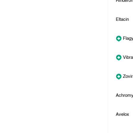
Rindero
Eltacin
Flagy
Vibr
Zovi
Achromy
Avelox