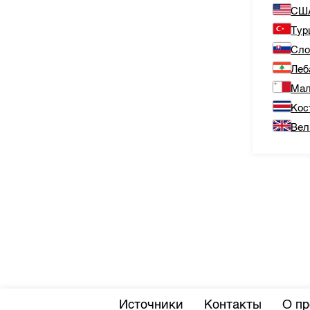
СШ
Тур
Сло
Леб
Мал
Кос
Вел
Источники
Контакты
О пр