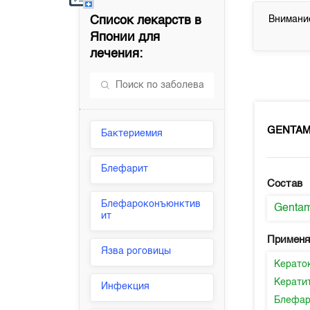
Список лекарств в
Внимание
Японии
для
лечения:
GENTA
Бактериемия
Блефарит
Состав
Блефароконъюнктив
Gentam
ит
Применя
Язва роговицы
Керато
Керати
Инфекция
Блефар