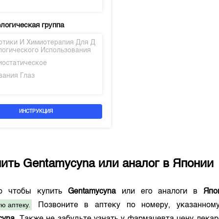
логическая группа
отики И Химиотерапия Для Д
логического Использования
иостатическое
вания Глаз
ИНСТРУКЦИЯ
пить
Gentamycyna
или аналог в
Японии
го чтобы купить
Gentamycyna
или его аналоги в
Япо
ю аптеку.
Позвоните в аптеку по номеру, указанно