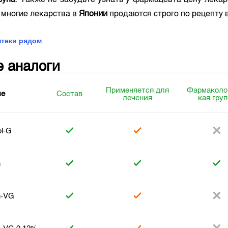
cyna
. Также не забудьте узнать у фармацевта цену лека
 многие лекарства в
Японии
продаются строго по рецепту 
птеки рядом
е аналоги
Применяется для
Фармаколо
ие
Состав
лечения
кая гру
l-G
n
n-VG