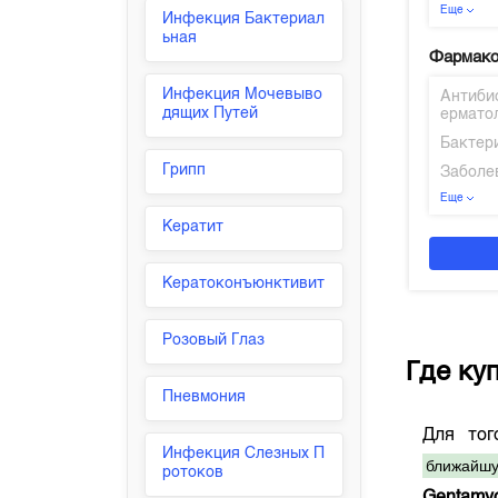
Еще
Инфекция Бактериал
ьная
Фармако
Инфекция Мочевыво
Антиби
дящих Путей
ермато
Бактер
Грипп
Заболе
Еще
Кератит
Кератоконъюнктивит
Розовый Глаз
Где ку
Пневмония
Для то
Инфекция Слезных П
ближайшу
ротоков