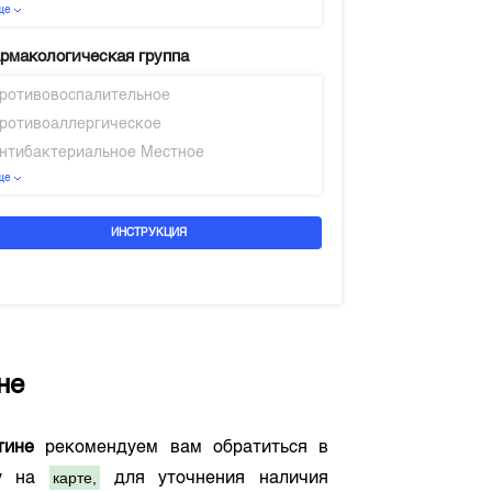
ще
рмакологическая группа
ротивовоспалительное
ротивоаллергическое
нтибактериальное Местное
ще
ИНСТРУКЦИЯ
не
тине
рекомендуем вам обратиться в
карте,
му на
для уточнения наличия