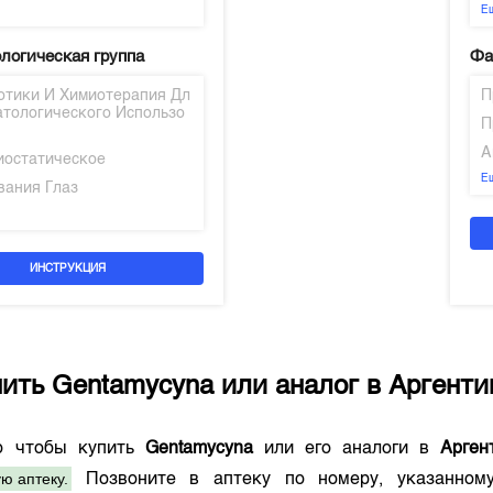
Е
логическая группа
Фа
отики И Химиотерапия Дл
П
атологического Использо
П
А
иостатическое
Е
вания Глаз
ИНСТРУКЦИЯ
пить
Gentamycyna
или аналог в
Аргенти
о чтобы купить
Gentamycyna
или его аналоги в
Арген
ю аптеку.
Позвоните в аптеку по номеру, указанно