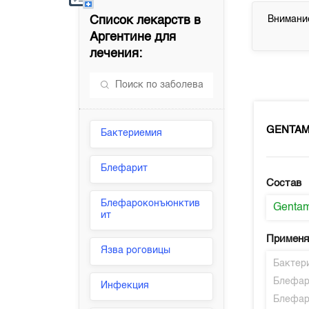
Список лекарств в
Внимание
Аргентине
для
лечения:
GENTA
Бактериемия
Блефарит
Состав
Блефароконъюнктив
Gentam
ит
Применя
Язва роговицы
Бактер
Блефар
Инфекция
Блефар