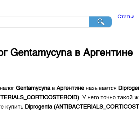
Статьи
ог
Gentamycyna
в
Аргентине
налог
Gentamycyna
в
Аргентине
называется
Diproge
CTERIALS_CORTICOSTEROID)
. У него точно такой 
е купить
Diprogenta (ANTIBACTERIALS_CORTICOS