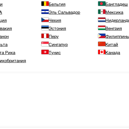
ли
Бельгия
Бангладеш
А
Эль Сальвадор
Мексика
ция
Чехия
Нидерланд
вакия
Эстония
Венгрия
анон
Перу
Филиппин
ьта
Сингапур
Китай
та Рика
Тунис
Канада
икобритания