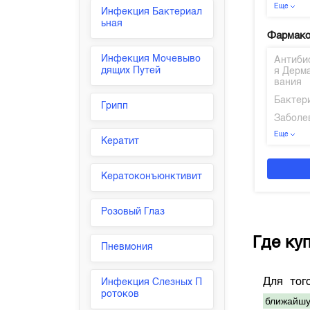
Еще
Инфекция Бактериал
ьная
Фармако
Инфекция Мочевыво
Антиби
дящих Путей
я Дерм
вания
Бактер
Грипп
Заболе
Еще
Кератит
Кератоконъюнктивит
Розовый Глаз
Где ку
Пневмония
Для тог
Инфекция Слезных П
ротоков
ближайшу