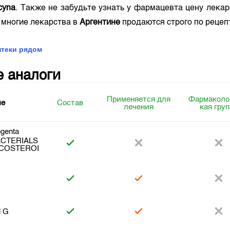
cyna
. Также не забудьте узнать у фармацевта цену лека
 многие лекарства в
Аргентине
продаются строго по рецеп
птеки рядом
е аналоги
Применяется для
Фармаколо
ие
Состав
лечения
кая гру
genta
ACTERIALS
COSTEROI
t
l G