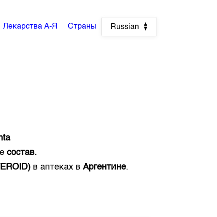
Лекарства А-Я
Страны
Russian
nta
же
состав.
TEROID)
в аптеках в
Аргентине
.