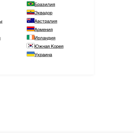
Бразилия
Эквадор
ы
Австралия
Армения
ы
Ирландия
Южная Корея
Украина