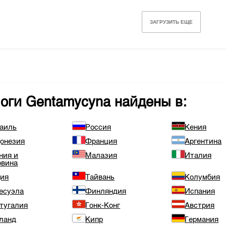
ЗАГРУЗИТЬ ЕЩЕ
логи
Gentamycyna
найдены в:
аиль
Россия
Кения
онезия
Франция
Аргентина
ния и
Малазия
Италия
овина
ия
Тайвань
Колумбия
есуэла
Финляндия
Испания
тугалия
Гонк-Конг
Австрия
ланд
Кипр
Германия