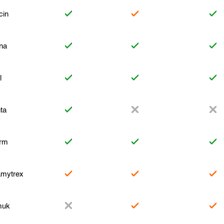
cin
na
l
ta
rm
mytrex
muk