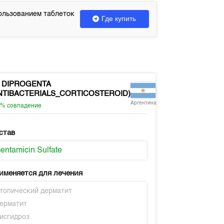
ользованием таблеток
Где купить
DIPROGENTA
NTIBACTERIALS_CORTICOSTEROID)
Аргентина
0%
совпадение
став
entamicin Sulfate
именяется для лечения
топический дерматит
ерматит
исгидроз