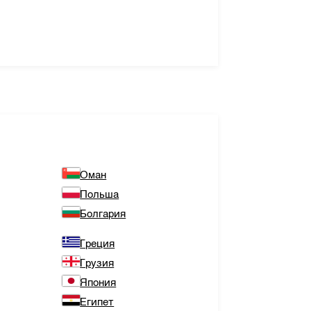
Оман
Польша
Болгария
Греция
Грузия
Япония
Египет