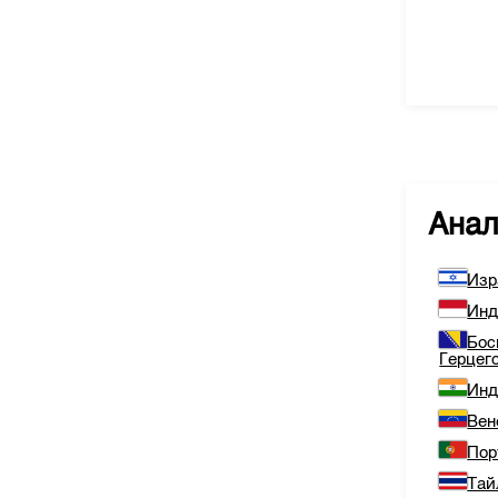
Ана
Изр
Инд
Бос
Герцег
Инд
Вен
Пор
Тай