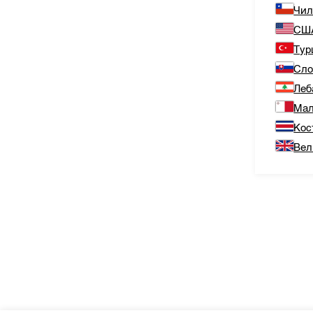
Чи
СШ
Тур
Сло
Леб
Мал
Кос
Вел