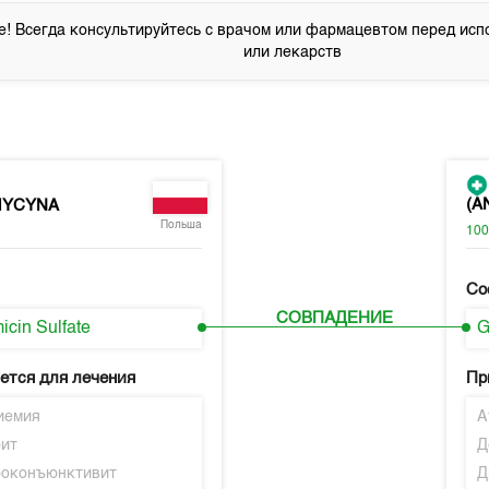
! Всегда консультируйтесь с врачом или фармацевтом перед исп
или лекарств
(A
MYCYNA
Польша
10
Со
СОВПАДЕНИЕ
icin Sulfate
G
ется для лечения
Пр
иемия
А
ит
Д
оконъюнктивит
Д