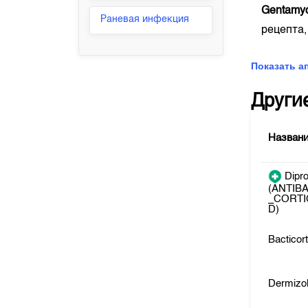
Gentamy
Раневая инфекция
рецепта,
Показать а
Други
Назван
Dipro
(ANTIB
_CORTI
D)
Bacticor
Dermizo