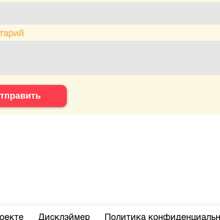
тарий
тправить
оекте
Дисклэймер
Политика конфиденциальн