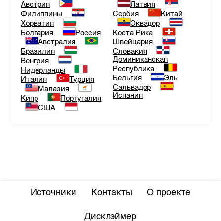
Австрия
Латвия
Филиппины
Сербия
Китай
Хорватия
Эквадор
Болгария
Россия
Коста Рика
Австралия
Швейцария
Бразилия
Словакия
Доминиканская
Венгрия
Республика
Нидерланды
Бельгия
Эль
Италия
Турция
Сальвадор
Малазия
Испания
Кипр
Португалия
США
Источники
Контакты
О проекте
Дисклэймер