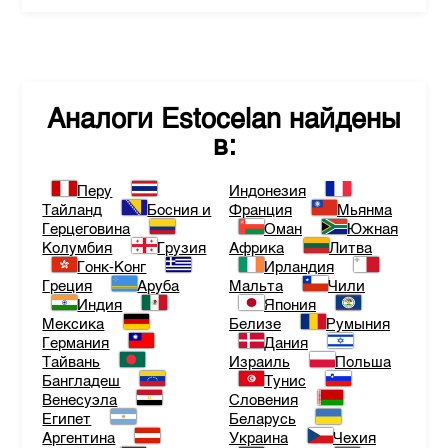
Аналоги
Estocelan
найдены
в:
Перу
Индонезия
Тайланд
Босния и
Франция
Мьянма
Герцеговина
Оман
Южная
Колумбия
Грузия
Африка
Литва
Гонк-Конг
Ирландия
Греция
Аруба
Мальта
Чили
Индия
Япония
Мексика
Белизе
Румыния
Германия
Дания
Тайвань
Израиль
Польша
Бангладеш
Тунис
Венесуэла
Словения
Египет
Беларусь
Аргентина
Украина
Чехия