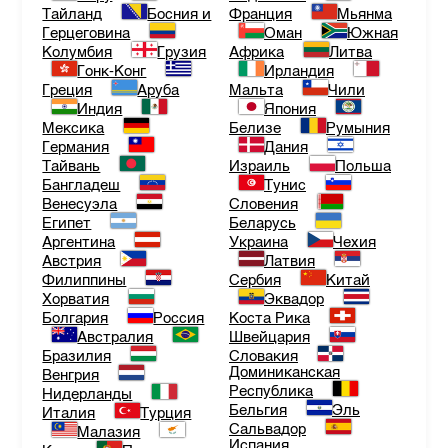
Тайланд
Босния и
Франция
Мьянма
Герцеговина
Оман
Южная
Колумбия
Грузия
Африка
Литва
Гонк-Конг
Ирландия
Греция
Аруба
Мальта
Чили
Индия
Япония
Мексика
Белизе
Румыния
Германия
Дания
Тайвань
Израиль
Польша
Бангладеш
Тунис
Венесуэла
Словения
Египет
Беларусь
Аргентина
Украина
Чехия
Австрия
Латвия
Филиппины
Сербия
Китай
Хорватия
Эквадор
Болгария
Россия
Коста Рика
Австралия
Швейцария
Бразилия
Словакия
Доминиканская
Венгрия
Республика
Нидерланды
Бельгия
Эль
Италия
Турция
Сальвадор
Малазия
Испания