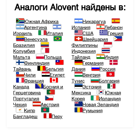
Аналоги
Alovent
найдены в:
Южная Африка
Никарагуа
Аргентина
Испания
Лебанон
Израиль
Италия
США
Греция
Венесуэла
Швейцария
Бразилия
Филиппины
Колумбия
Индонезия
Мальта
Польша
Тайланд
Индия
Финляндия
Германия
Тайвань
Бельгия
Дания
Россия
Чили
Египет
Венгрия
Франция
Тунис
Болгария
Канада
Босния и
Эстония
Герцеговина
Мексика
Южная
Португалия
Корея
Ирландия
Чехия
Австрия
Новая Зеландия
Кипр
Румыния
Бангладеш
Перу