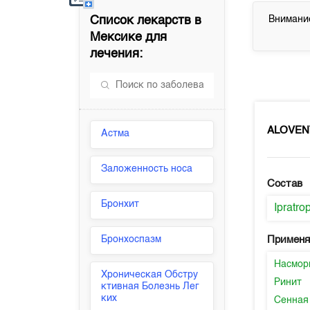
Список лекарств в
Внимание
Мексике
для
лечения:
ALOVEN
Астма
Заложенность носа
Состав
Бронхит
Ipratr
Бронхоспазм
Применя
Насмор
Хроническая Обстру
Ринит
ктивная Болезнь Лег
ких
Сенная