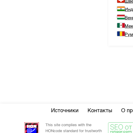
Шве
Инд
Вен
Мек
Рум
Источники
Контакты
О пр
This site complies with the
HONcode standard for trustworth