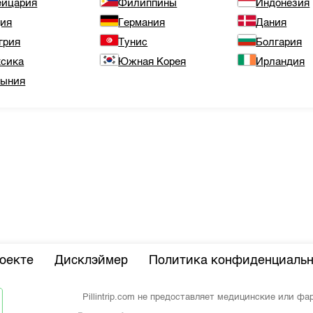
йцария
Филиппины
Индонезия
ия
Германия
Дания
грия
Тунис
Болгария
сика
Южная Корея
Ирландия
ыния
оекте
Дисклэймер
Политика конфиденциальн
Pillintrip.com не предоставляет медицинские или ф