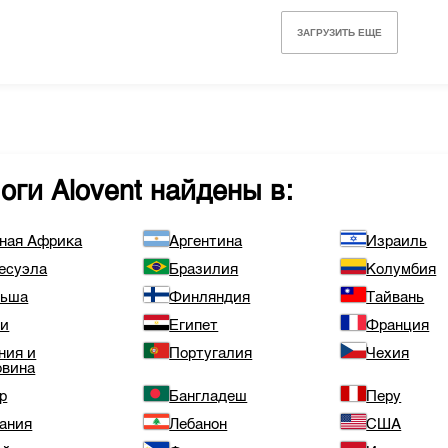
ЗАГРУЗИТЬ ЕЩЕ
логи
Alovent
найдены в:
ая Африка
Аргентина
Израиль
есуэла
Бразилия
Колумбия
льша
Финляндия
Тайвань
ли
Египет
Франция
ния и
Португалия
Чехия
овина
р
Бангладеш
Перу
ания
Лебанон
США