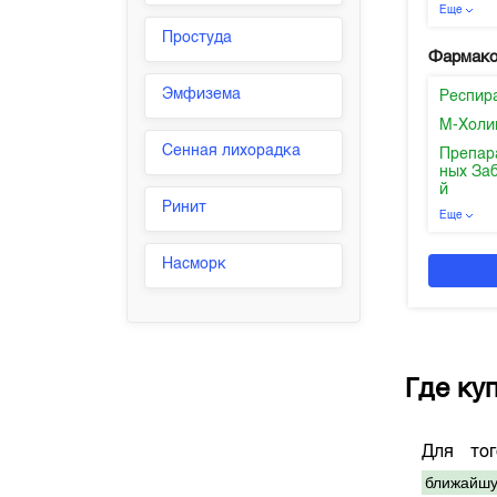
Еще
Простуда
Фармако
Эмфизема
Респир
М-Холи
Сенная лихорадка
Препар
ных За
й
Ринит
Еще
Насморк
Где ку
Для то
ближайшу