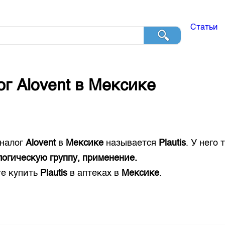
Статьи
ог
Alovent
в
Мексике
налог
Alovent
в
Мексике
называется
Plautis
. У него
огическую группу, применение.
е купить
Plautis
в аптеках в
Мексике
.