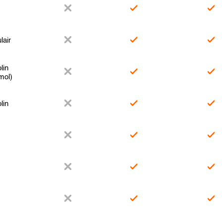
lair
lin
mol)
lin