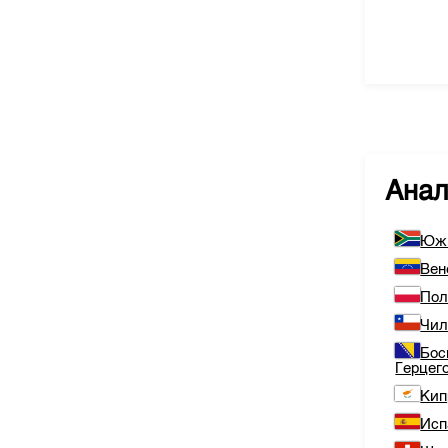
Ана
Южн
Вен
По
Чи
Бос
Герцег
Кип
Исп