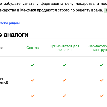
е забудьте узнать у фармацевта цену лекарства и нео
П
лекарства в
Мексике
продаются строго по рецепту врача.
птеки рядом
е аналоги
Применяется для
Фармаколо
ие
Состав
лечения
кая гру
nt
amol)