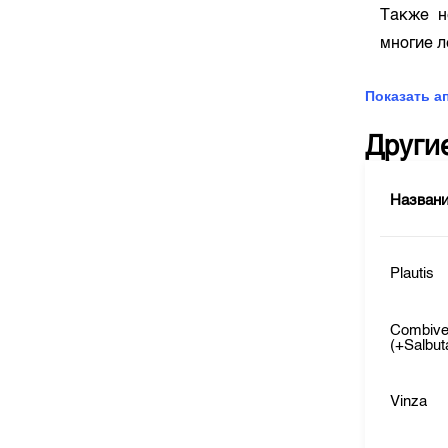
Также н
многие 
Показать а
Други
Назван
Plautis
Combive
(+Salbut
Vinza