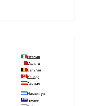
Италия
Мальта
Бельгия
Канада
Австрия
Никарагуа
Греция