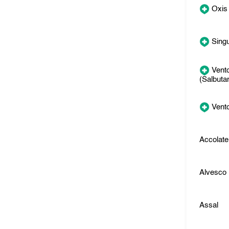
Oxis
Singu
Vento
(Salbuta
Vento
Accolate
Alvesco
Assal