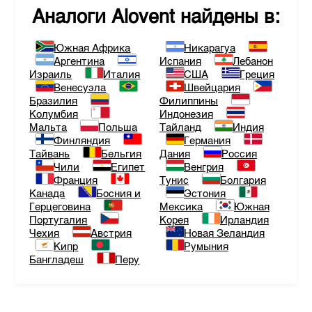
Аналоги
Alovent
найдены в:
Южная Африка
Никарагуа
Аргентина
Испания
Лебанон
Израиль
Италия
США
Греция
Венесуэла
Швейцария
Бразилия
Филиппины
Колумбия
Индонезия
Мальта
Польша
Тайланд
Индия
Финляндия
Германия
Тайвань
Бельгия
Дания
Россия
Чили
Египет
Венгрия
Франция
Тунис
Болгария
Канада
Босния и
Эстония
Герцеговина
Мексика
Южная
Португалия
Корея
Ирландия
Чехия
Австрия
Новая Зеландия
Кипр
Румыния
Бангладеш
Перу