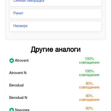
Сенная лихорадка
Ринит
Насморк
Другие аналоги
100%
Atrovent
совпадение
100%
Atrovent N
совпадение
80%
Berodual
совпадение
80%
Berodual N
совпадение
60%
Nasonex