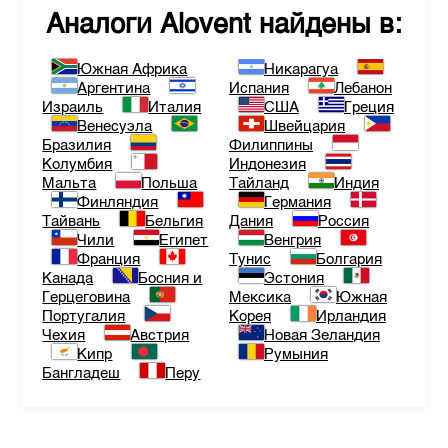
Аналоги
Alovent
найдены в:
Южная Африка
Никарагуа
Аргентина
Испания
Лебанон
Израиль
Италия
США
Греция
Венесуэла
Швейцария
Бразилия
Филиппины
Колумбия
Индонезия
Мальта
Польша
Тайланд
Индия
Финляндия
Германия
Тайвань
Бельгия
Дания
Россия
Чили
Египет
Венгрия
Франция
Тунис
Болгария
Канада
Босния и
Эстония
Герцеговина
Мексика
Южная
Португалия
Корея
Ирландия
Чехия
Австрия
Новая Зеландия
Кипр
Румыния
Бангладеш
Перу