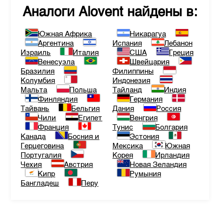
Аналоги
Alovent
найдены в:
Южная Африка
Никарагуа
Аргентина
Испания
Лебанон
Израиль
Италия
США
Греция
Венесуэла
Швейцария
Бразилия
Филиппины
Колумбия
Индонезия
Мальта
Польша
Тайланд
Индия
Финляндия
Германия
Тайвань
Бельгия
Дания
Россия
Чили
Египет
Венгрия
Франция
Тунис
Болгария
Канада
Босния и
Эстония
Герцеговина
Мексика
Южная
Португалия
Корея
Ирландия
Чехия
Австрия
Новая Зеландия
Кипр
Румыния
Бангладеш
Перу