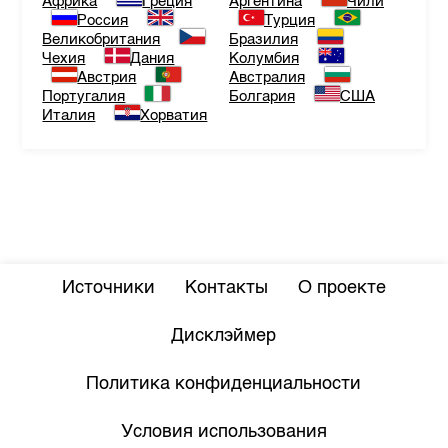
Африка
Греция
Аргентина
Чили
Россия
Турция
Великобритания
Бразилия
Чехия
Дания
Колумбия
Австрия
Австралия
Португалия
Болгария
США
Италия
Хорватия
Источники
Контакты
О проекте
Дисклэймер
Политика конфиденциальности
Условия использования