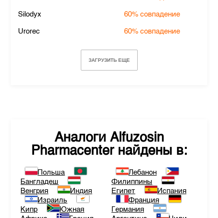
Silodyx
60%
совпадение
Urorec
60%
совпадение
ЗАГРУЗИТЬ ЕЩЕ
Аналоги
Alfuzosin
Pharmacenter
найдены в:
Польша
Лебанон
Бангладеш
Филиппины
Венгрия
Индия
Египет
Испания
Израиль
Франция
Кипр
Южная
Германия