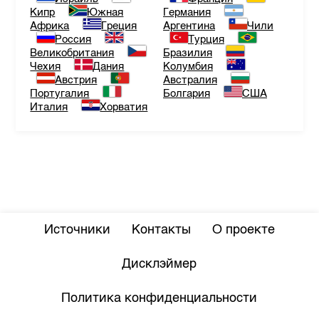
Кипр
Южная
Германия
Африка
Греция
Аргентина
Чили
Россия
Турция
Великобритания
Бразилия
Чехия
Дания
Колумбия
Австрия
Австралия
Португалия
Болгария
США
Италия
Хорватия
Источники
Контакты
О проекте
Дисклэймер
Политика конфиденциальности