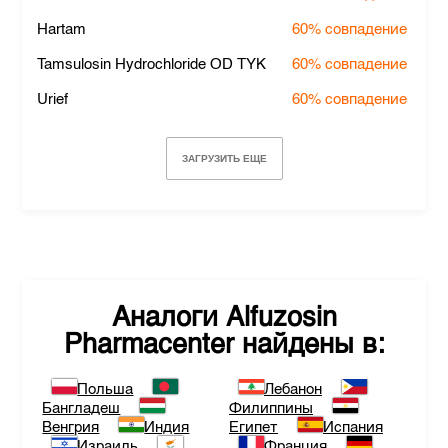
Hartam
60%
совпадение
Tamsulosin Hydrochloride OD TYK
60%
совпадение
Urief
60%
совпадение
ЗАГРУЗИТЬ ЕЩЕ
Аналоги
Alfuzosin
Pharmacenter
найдены в:
Польша
Лебанон
Бангладеш
Филиппины
Венгрия
Индия
Египет
Испания
Израиль
Франция