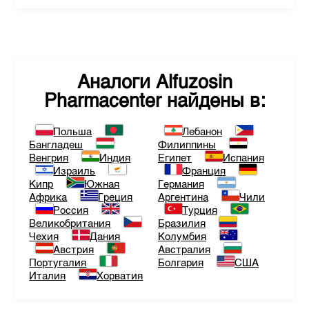
Аналоги
Alfuzosin
Pharmacenter
найдены в:
Польша
Лебанон
Бангладеш
Филиппины
Венгрия
Индия
Египет
Испания
Израиль
Франция
Кипр
Южная
Германия
Африка
Греция
Аргентина
Чили
Россия
Турция
Великобритания
Бразилия
Чехия
Дания
Колумбия
Австрия
Австралия
Португалия
Болгария
США
Италия
Хорватия