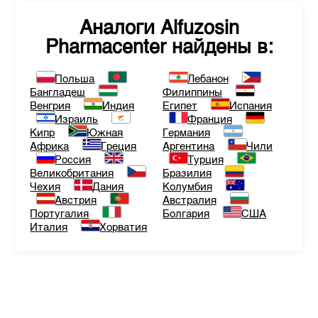
Аналоги
Alfuzosin
Pharmacenter
найдены в:
Польша
Лебанон
Бангладеш
Филиппины
Венгрия
Индия
Египет
Испания
Израиль
Франция
Кипр
Южная
Германия
Африка
Греция
Аргентина
Чили
Россия
Турция
Великобритания
Бразилия
Чехия
Дания
Колумбия
Австрия
Австралия
Португалия
Болгария
США
Италия
Хорватия