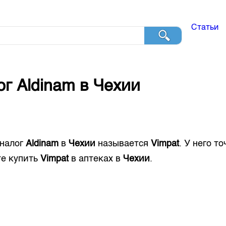
Статьи
ог
Aldinam
в
Чехии
налог
Aldinam
в
Чехии
называется
Vimpat
. У него т
е купить
Vimpat
в аптеках в
Чехии
.