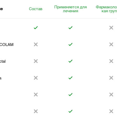
Применяется для
Фармаколо
ие
Состав
лечения
кая гру
COLAM
tal
a