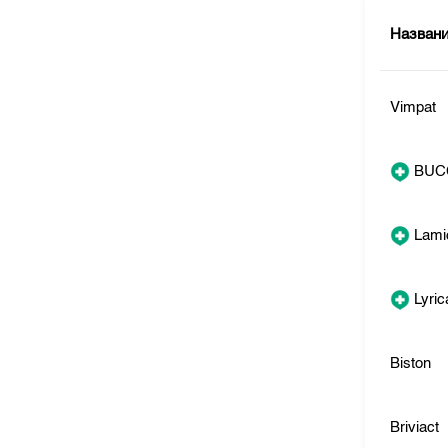
Назван
Vimpat
BUC
Lamic
Lyric
Biston
Briviact