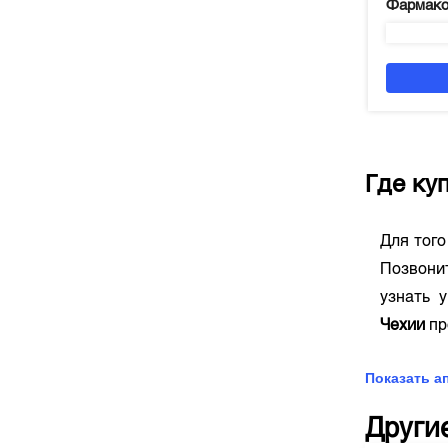
Фармако
Где ку
Для тог
Позвонит
узнать 
Чехии
пр
Показать а
Други