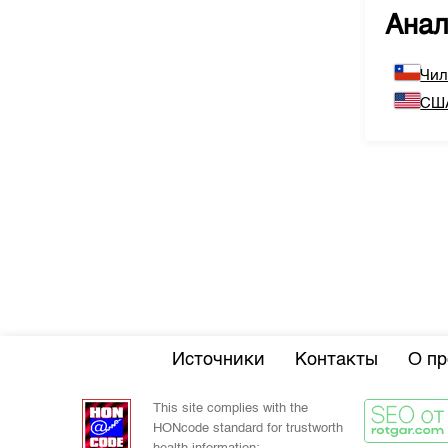
Ана
Чи
СШ
Источники
Контакты
О пр
This site complies with the
HONcode standard for trustworth