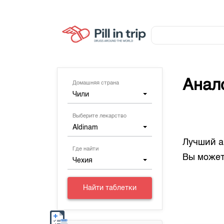
Анал
Домашняя страна
Чили
Выберите лекарство
Aldinam
Лучший а
Где найти
Вы может
Чехия
Найти таблетки