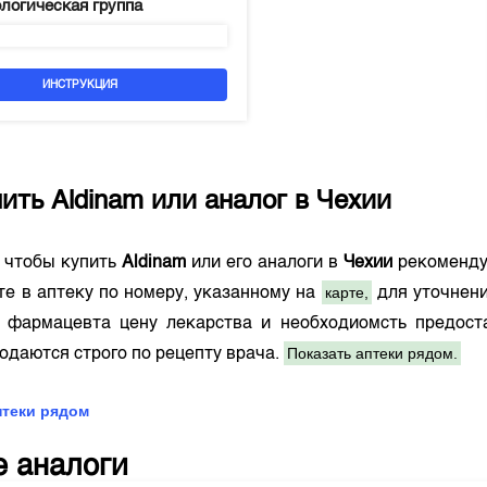
логическая группа
ИНСТРУКЦИЯ
пить
Aldinam
или аналог в
Чехии
о чтобы купить
Aldinam
или его аналоги в
Чехии
рекоменду
карте,
е в аптеку по номеру, указанному на
для уточнен
у фармацевта цену лекарства и необходиомсть предост
Показать аптеки рядом.
одаются строго по рецепту врача.
птеки рядом
е аналоги