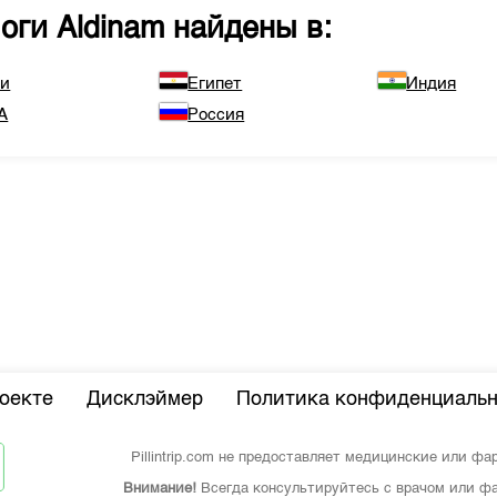
логи
Aldinam
найдены в:
ли
Египет
Индия
А
Россия
оекте
Дисклэймер
Политика конфиденциальн
Pillintrip.com не предоставляет медицинские или ф
Внимание!
Всегда консультируйтесь с врачом или фа