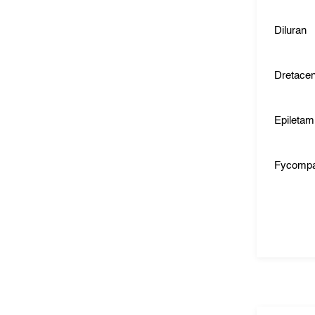
Diluran
Dretace
Epiletam
Fycomp