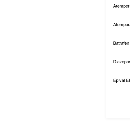
Atemper
Atemper
Batrafen
Diazep
Epival 