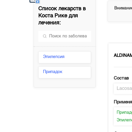
Список лекарств в
Внимание
Коста Рике
для
лечения:
ALDINA
Эпилепсия
Припадок
Состав
Lacos
Применя
Припад
Эпилеп