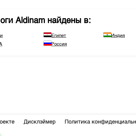
логи
Aldinam
найдены в:
ли
Египет
Индия
А
Россия
оекте
Дисклэймер
Политика конфиденциальн