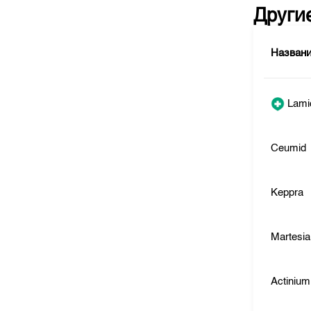
Други
Назван
Lamic
Ceumid
Keppra
Martesia
Actinium