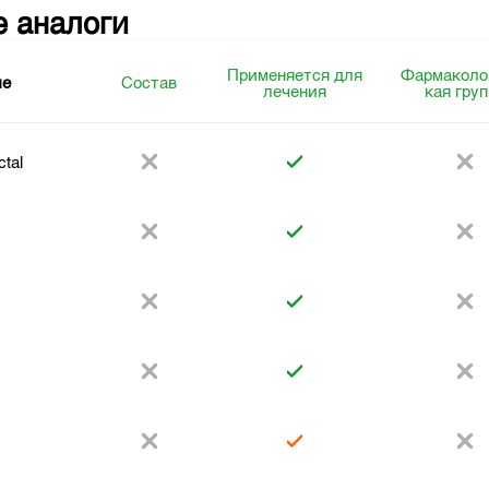
е аналоги
Применяется для
Фармаколо
ие
Состав
лечения
кая гру
tal