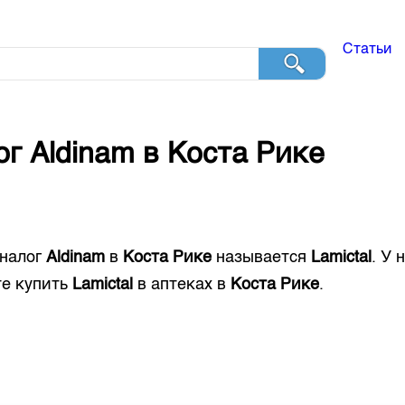
Статьи
ог
Aldinam
в
Коста Рике
налог
Aldinam
в
Коста Рике
называется
Lamictal
. У 
е купить
Lamictal
в аптеках в
Коста Рике
.