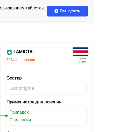
ользованием таблеток
Где купить
LAMICTAL
Коста
50%
совпадение
Рика
Состав
Lamotrigine
Применяется для лечения
Припадок
Эпилепсия