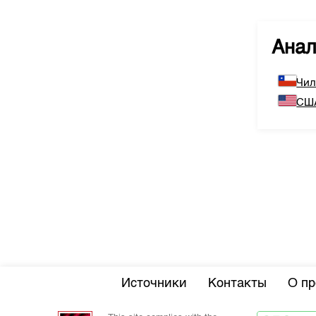
Ана
Чи
СШ
Источники
Контакты
О пр