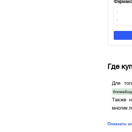
Фармако
-
-
Где ку
Для то
ближайшу
Также н
многие 
Показать а