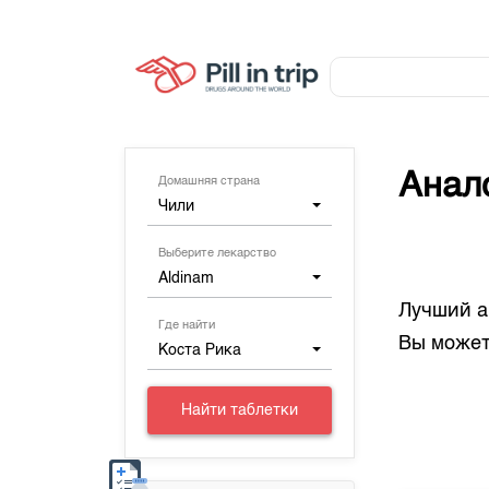
Анал
Домашняя страна
Чили
Выберите лекарство
Aldinam
Лучший а
Где найти
Вы может
Коста Рика
Найти таблетки