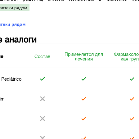
аптеки рядом.
птеки рядом
е аналоги
Применяется для
Фармаколо
ие
Состав
лечения
кая гру
Pediátrico
rim