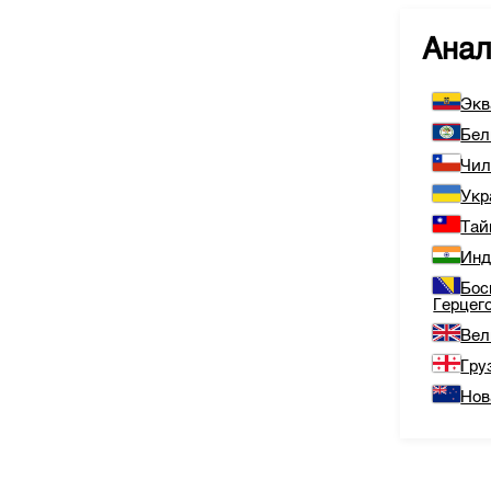
Ана
Экв
Бел
Чи
Укр
Тай
Инд
Бос
Герцег
Вел
Гру
Нов