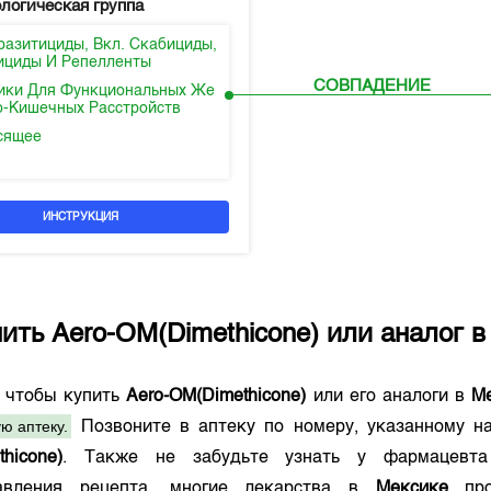
логическая группа
разитициды, Вкл. Скабициды,
ициды И Репелленты
СОВПАДЕНИЕ
ики Для Функциональных Же
о-Кишечных Расстройств
сящее
ИНСТРУКЦИЯ
пить
Aero-OM(Dimethicone)
или аналог 
о чтобы купить
Aero-OM(Dimethicone)
или его аналоги в
М
ю аптеку.
Позвоните в аптеку по номеру, указанному 
hicone)
. Также не забудьте узнать у фармацевта
тавления рецепта, многие лекарства в
Мексике
про