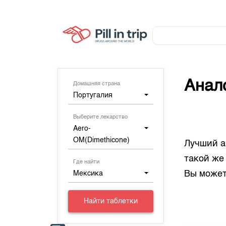
Анал
Домашняя страна
Португалия
Выберите лекарство
Aero-
OM(Dimethicone)
Лучший а
такой же
Где найти
Вы может
Мексика
Найти таблетки