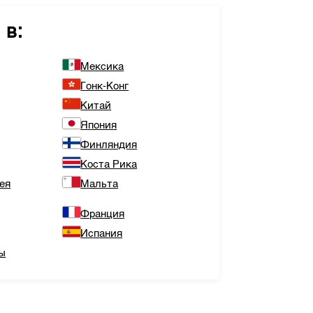
 в:
Мексика
Гонк-Конг
Китай
Япония
Финляндия
Коста Рика
ея
Мальта
Франция
Испания
ы