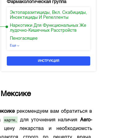
Фармакологическая группа
Эктопаразитициды, Вкл. Скабициды,
Инсектициды И Репелленты
Наркотики Для Функциональных Же
лудочно-Кишечных Расстройств
Пеногасящее
Еще
ИНСТРУКЦИЯ
в
Мексике
ексике
рекомендуем вам обратиться в
карте,
на
для уточнения наличия
Aero-
 цену лекарства и необходиомсть
даются строго по рецепту врача.