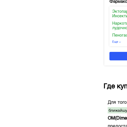
Фармако
Эктопа
Инсект
Наркот
лудочн
Пенога
Еще
Где ку
Для тог
ближайшу
OM(Dimet
предос