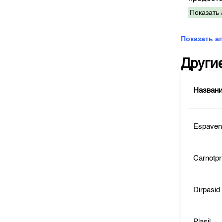
Показать 
Показать а
Други
Назван
Espaven 
Carnotp
Dirpasid
Plasil