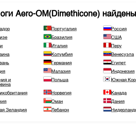
логи
Aero-OM(Dimethicone)
найдены
адор
Португалия
Россия
изе
Бразилия
США
ли
Италия
Перу
аина
Колумбия
Венесуэла
вань
Германия
Египет
ия
Малазия
Индонезия
ния и
Польша
Южная Кор
овина
икобритания
Норвегия
Канада
зия
Оман
Дания
ая Зеландия
Лебанон
Нидерланд