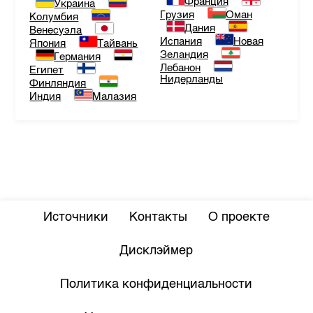
Франция
Украина
Грузия
Оман
Колумбия
Дания
Венесуэла
Испания
Новая
Япония
Тайвань
Зеландия
Германия
Лебанон
Египет
Нидерланды
Финляндия
Индия
Малазия
Источники
Контакты
О проекте
Дисклэймер
Политика конфиденциальности