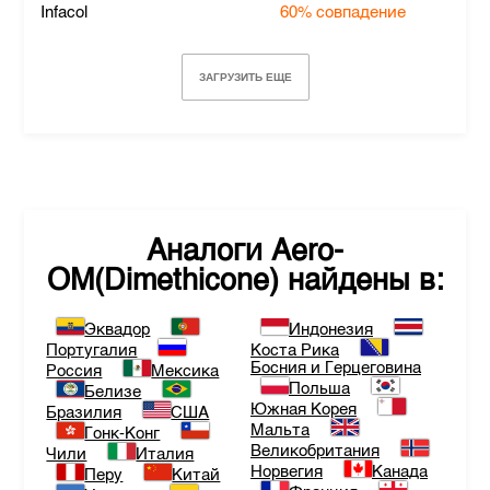
Infacol
60%
совпадение
ЗАГРУЗИТЬ ЕЩЕ
Аналоги
Aero-
OM(Dimethicone)
найдены в:
Эквадор
Индонезия
Португалия
Коста Рика
Босния и Герцеговина
Россия
Мексика
Польша
Белизе
Южная Корея
Бразилия
США
Мальта
Гонк-Конг
Великобритания
Чили
Италия
Норвегия
Канада
Перу
Китай