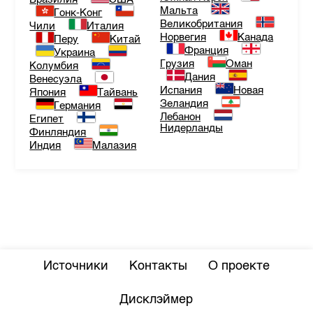
Мальта
Гонк-Конг
Великобритания
Чили
Италия
Норвегия
Канада
Перу
Китай
Франция
Украина
Грузия
Оман
Колумбия
Дания
Венесуэла
Испания
Новая
Япония
Тайвань
Зеландия
Германия
Лебанон
Египет
Нидерланды
Финляндия
Индия
Малазия
Источники
Контакты
О проекте
Дисклэймер