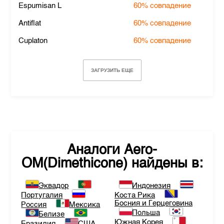
Espumisan L
60%
совпадение
Antiflat
60%
совпадение
Cuplaton
60%
совпадение
ЗАГРУЗИТЬ ЕЩЕ
Аналоги
Aero-
OM(Dimethicone)
найдены в:
Эквадор
Индонезия
Португалия
Коста Рика
Босния и Герцеговина
Россия
Мексика
Польша
Белизе
Южная Корея
Бразилия
США