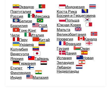
Эквадор
Индонезия
Португалия
Коста Рика
Босния и Герцеговина
Россия
Мексика
Польша
Белизе
Южная Корея
Бразилия
США
Мальта
Гонк-Конг
Великобритания
Чили
Италия
Норвегия
Канада
Перу
Китай
Франция
Украина
Грузия
Оман
Колумбия
Дания
Венесуэла
Испания
Новая
Япония
Тайвань
Зеландия
Германия
Лебанон
Египет
Нидерланды
Финляндия
Индия
Малазия