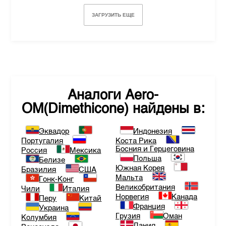
ЗАГРУЗИТЬ ЕЩЕ
Аналоги
Aero-
OM(Dimethicone)
найдены в:
Эквадор
Индонезия
Португалия
Коста Рика
Босния и Герцеговина
Россия
Мексика
Польша
Белизе
Южная Корея
Бразилия
США
Мальта
Гонк-Конг
Великобритания
Чили
Италия
Норвегия
Канада
Перу
Китай
Франция
Украина
Грузия
Оман
Колумбия
Дания