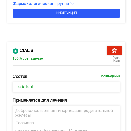
Фармакологическая группа
ИНСТРУКЦИЯ
CIALIS
Гонк-
100%
совпадение
Конг
Состав
СОВПАДЕНИЕ
Tadalafil
Применяется для лечения
Доброкачественная гиперплазияпредстательной
железы
Бессилие
Сексуальная Дисфункция, Мужчина