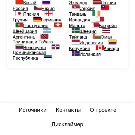
Китай
Эквадор
Латвия
Россия
Чехия
Сербия
Япония
Тайвань
Грузия
Германия
Ирландия
Португалия
Мальта
Бахрейн
Швейцария
Швеция
Аргентина
Тайланд
Оман
Тринидад и Тобаго
Индонезия
Венесуэла
Колумбия
Канада
Доминиканская
Исландия
Республика
Источники
Контакты
О проекте
Дисклэймер