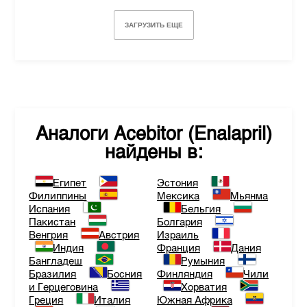
ЗАГРУЗИТЬ ЕЩЕ
Аналоги
Acebitor (Enalapril)
найдены в:
Египет
Эстония
Филиппины
Мексика
Мьянма
Испания
Бельгия
Пакистан
Болгария
Венгрия
Австрия
Израиль
Индия
Франция
Дания
Бангладеш
Румыния
Бразилия
Босния
Финляндия
Чили
и Герцеговина
Хорватия
Греция
Италия
Южная Африка