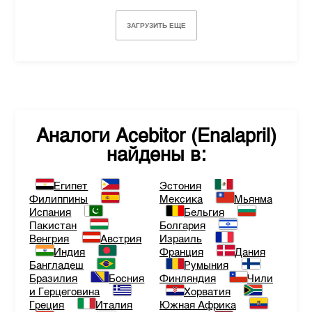
ЗАГРУЗИТЬ ЕЩЕ
Аналоги
Acebitor (Enalapril)
найдены в:
Египет
Эстония
Филиппины
Мексика
Мьянма
Испания
Бельгия
Пакистан
Болгария
Венгрия
Австрия
Израиль
Индия
Франция
Дания
Бангладеш
Румыния
Бразилия
Босния
Финляндия
Чили
и Герцеговина
Хорватия
Греция
Италия
Южная Африка