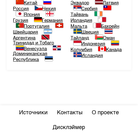
Китай
Эквадор
Латвия
Россия
Чехия
Сербия
Япония
Тайвань
Грузия
Германия
Ирландия
Португалия
Мальта
Бахрейн
Швейцария
Швеция
Аргентина
Тайланд
Оман
Тринидад и Тобаго
Индонезия
Венесуэла
Колумбия
Канада
Доминиканская
Исландия
Республика
Источники
Контакты
О проекте
Дисклэймер