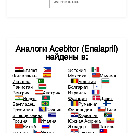
ЗАГРУЗИТЬ ЕЩЕ
Аналоги
Acebitor (Enalapril)
найдены в:
Египет
Эстония
Филиппины
Мексика
Мьянма
Испания
Бельгия
Пакистан
Болгария
Венгрия
Австрия
Израиль
Индия
Франция
Дания
Бангладеш
Румыния
Бразилия
Босния
Финляндия
Чили
и Герцеговина
Хорватия
Греция
Италия
Южная Африка
Китай
Эквадор
Латвия
Россия
Чехия
Сербия