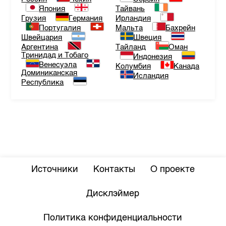
Япония
Тайвань
Грузия
Германия
Ирландия
Португалия
Мальта
Бахрейн
Швейцария
Швеция
Аргентина
Тайланд
Оман
Тринидад и Тобаго
Индонезия
Венесуэла
Колумбия
Канада
Доминиканская
Исландия
Республика
Источники
Контакты
О проекте
Дисклэймер
Политика конфиденциальности