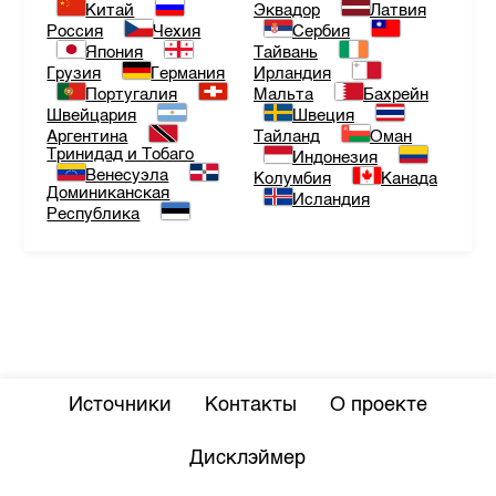
Китай
Эквадор
Латвия
Россия
Чехия
Сербия
Япония
Тайвань
Грузия
Германия
Ирландия
Португалия
Мальта
Бахрейн
Швейцария
Швеция
Аргентина
Тайланд
Оман
Тринидад и Тобаго
Индонезия
Венесуэла
Колумбия
Канада
Доминиканская
Исландия
Республика
Источники
Контакты
О проекте
Дисклэймер