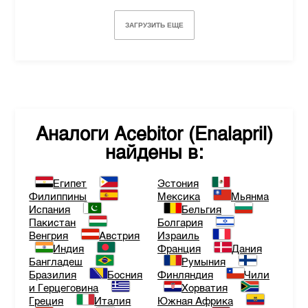
ЗАГРУЗИТЬ ЕЩЕ
Аналоги
Acebitor (Enalapril)
найдены в:
Египет
Эстония
Филиппины
Мексика
Мьянма
Испания
Бельгия
Пакистан
Болгария
Венгрия
Австрия
Израиль
Индия
Франция
Дания
Бангладеш
Румыния
Бразилия
Босния
Финляндия
Чили
и Герцеговина
Хорватия
Греция
Италия
Южная Африка