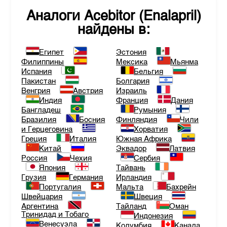
Аналоги
Acebitor (Enalapril)
найдены в:
Египет
Эстония
Филиппины
Мексика
Мьянма
Испания
Бельгия
Пакистан
Болгария
Венгрия
Австрия
Израиль
Индия
Франция
Дания
Бангладеш
Румыния
Бразилия
Босния
Финляндия
Чили
и Герцеговина
Хорватия
Греция
Италия
Южная Африка
Китай
Эквадор
Латвия
Россия
Чехия
Сербия
Япония
Тайвань
Грузия
Германия
Ирландия
Португалия
Мальта
Бахрейн
Швейцария
Швеция
Аргентина
Тайланд
Оман
Тринидад и Тобаго
Индонезия
Венесуэла
Колумбия
Канада