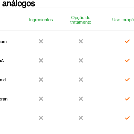
 análogos
Opção de
Ingredientes
Uso terapê
tratamento
ium
nA
mid
eran