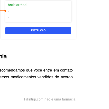
Antidiarrheal
-
-
INSTRUÇÃO
nia
recomendamos que você entre em contato
versos medicamentos vendidos de acordo
Pillintrip.com não é uma farmácia!