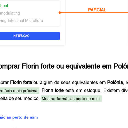
rheal
PARCIAL
modulating
ing Intestinal Microflora
INSTRUÇÃO
omprar
Florin forte
ou equivalente em
Poló
mprar
Florin forte
ou algum de seus equivalentes em
Polónia
, 
armácia mais próxima.
Florin forte
está em estoque. Existem di
Mostrar farmácias perto de mim.
ceita de seu médico.
mácias perto de mim