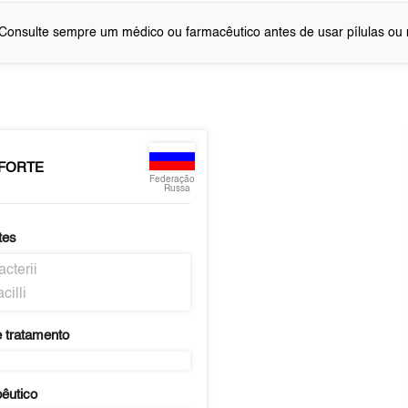
Consulte sempre um médico ou farmacêutico antes de usar pílulas o
 FORTE
Federação
Russa
tes
acterii
cilli
 tratamento
pêutico