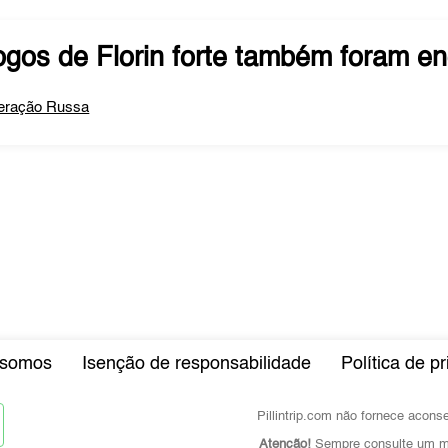
ogos de
Florin forte
também foram en
eração Russa
somos
Isenção de responsabilidade
Política de p
Pillintrip.com não fornece acon
Atenção!
Sempre consulte um mé