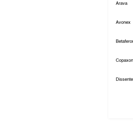
Arava
Avonex
Betafero
Copaxo
Dissent