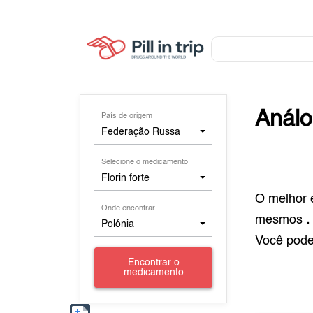
Anál
País de origem
Federação Russa
Selecione o medicamento
Florin forte
O melhor 
Onde encontrar
mesmos
.
Polónia
Você pod
Encontrar o
medicamento