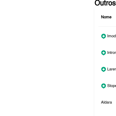
Outros
Nome
Imod
Intro
Lare
Stop
Aldara