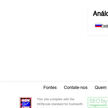
Anál
Fed
Fontes
Contate-nos
Quem 
This site complies with the
HONcode standard for trustworth