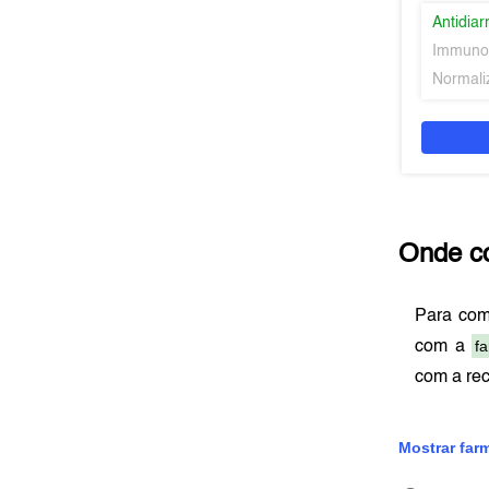
Antidiar
Immuno
Normaliz
Onde c
Para co
f
com a
com a re
Mostrar far