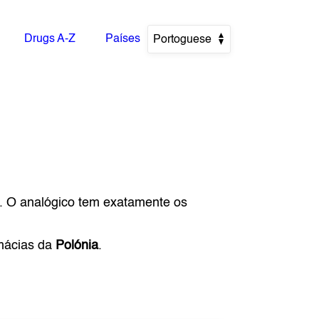
Drugs A-Z
Países
Portoguese
. O analógico tem exatamente os
rmácias da
Polónia
.