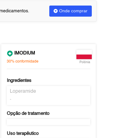
Onde comprar
u medicamentos.
IMODIUM
30%
conformidade
Polónia
Ingredientes
Loperamide
-
Opção de tratamento
Uso terapêutico