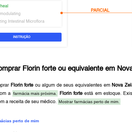
rheal
PARCIAL
modulating
ing Intestinal Microflora
INSTRUÇÃO
omprar
Florin forte
ou equivalente em
Nova
mprar
Florin forte
ou algum de seus equivalentes em
Nova Zel
farmácia mais próxima.
com a
Florin forte
está em estoque. Exi
Mostrar farmácias perto de mim.
om a receita de seu médico.
mácias perto de mim