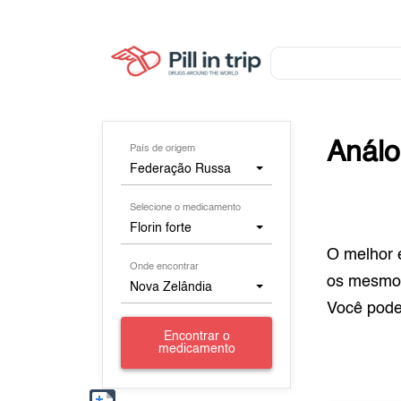
Anál
País de origem
Federação Russa
Selecione o medicamento
Florin forte
O melhor 
Onde encontrar
os mesmo
Nova Zelândia
Você pod
Encontrar o
medicamento