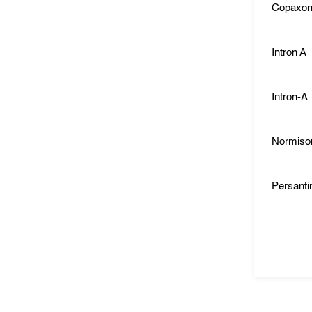
Copaxo
Intron A
Intron-A
Normiso
Persanti