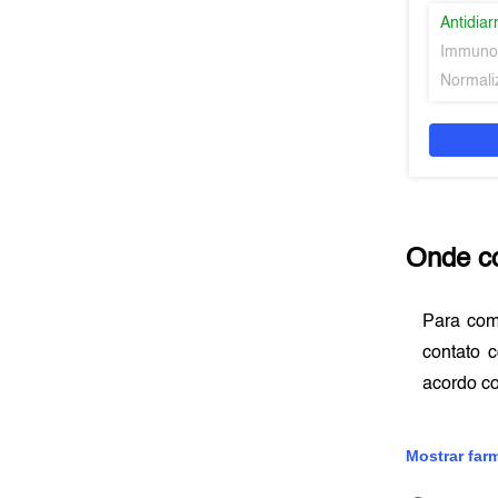
Antidiar
Immuno
Normaliz
Onde c
Para co
contato 
acordo c
Mostrar far