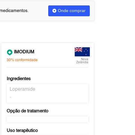
Onde comprar
u medicamentos.
IMODIUM
Nova
30%
conformidade
Zelândia
Ingredientes
Loperamide
-
Opção de tratamento
Uso terapêutico