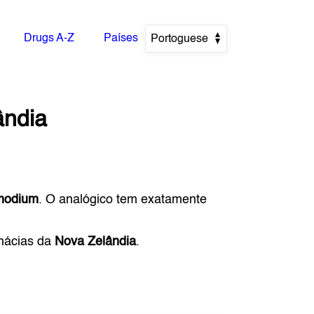
Drugs A-Z
Países
Portoguese
ândia
modium
. O analógico tem exatamente
rmácias da
Nova Zelândia
.