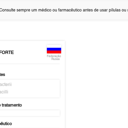
Consulte sempre um médico ou farmacêutico antes de usar pílulas o
 FORTE
Federação
Russa
tes
acterii
cilli
 tratamento
pêutico