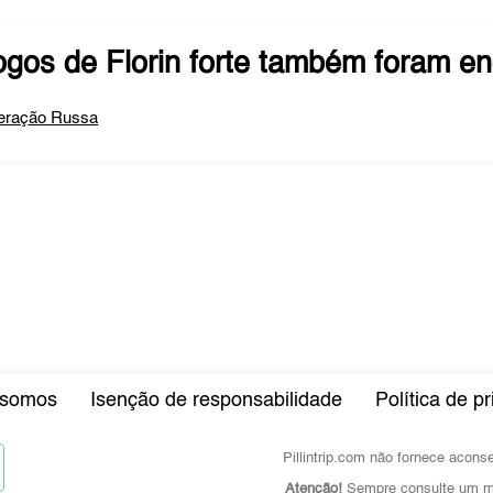
ogos de
Florin forte
também foram en
eração Russa
somos
Isenção de responsabilidade
Política de p
Pillintrip.com não fornece acon
Atenção!
Sempre consulte um mé