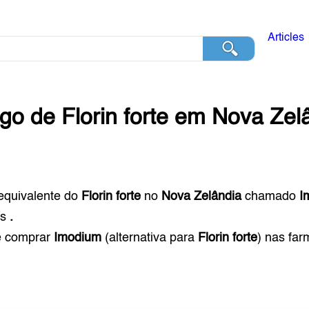
Articles
ogo de
Florin forte
em
Nova Zel
equivalente do
Florin forte
no
Nova Zelândia
chamado
I
s
.
e comprar
Imodium
(alternativa para
Florin forte
) nas fa