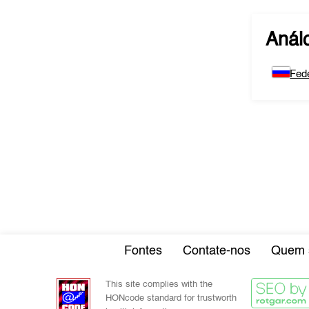
Anál
Fed
Fontes
Contate-nos
Quem 
This site complies with the
HONcode standard for trustworth