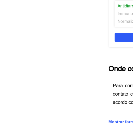
Antidiar
Immuno
Normaliz
Onde c
Para co
contato 
acordo c
Mostrar far