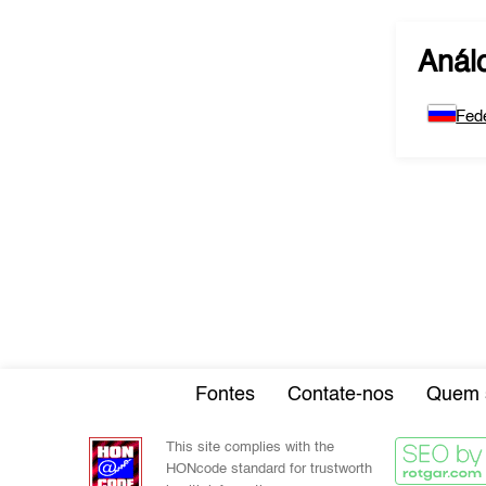
Anál
Fed
Fontes
Contate-nos
Quem 
This site complies with the
HONcode standard for trustworth