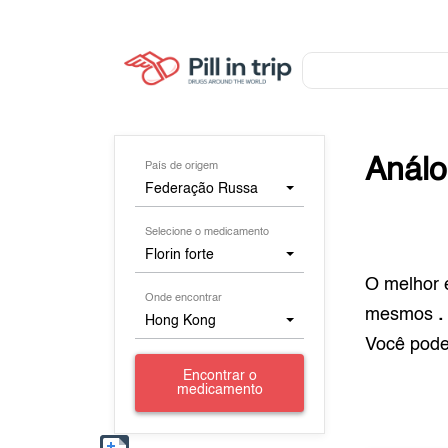
Anál
País de origem
Federação Russa
Selecione o medicamento
Florin forte
O melhor 
Onde encontrar
mesmos
.
Hong Kong
Você pod
Encontrar o
medicamento