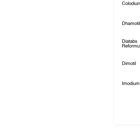
Colodiu
Dhamoti
Diatabs
Reformu
Dimotil
Imodium