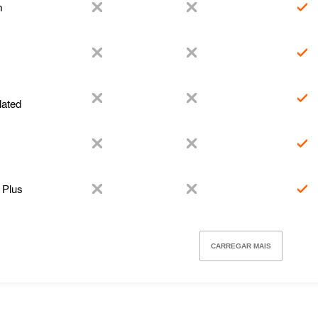
m
l
lated
 Plus
CARREGAR MAIS