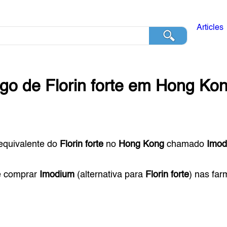
Articles
ogo de
Florin forte
em
Hong Ko
equivalente do
Florin forte
no
Hong Kong
chamado
Imod
e comprar
Imodium
(alternativa para
Florin forte
) nas fa