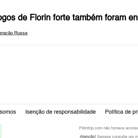
ogos de
Florin forte
também foram en
eração Russa
somos
Isenção de responsabilidade
Política de p
Pillintrip.com não fornece acon
Atenção!
Sempre consulte um mé