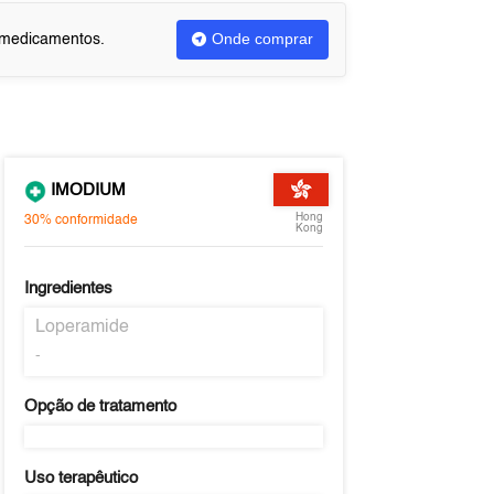
Onde comprar
u medicamentos.
IMODIUM
Hong
30%
conformidade
Kong
Ingredientes
Loperamide
-
Opção de tratamento
Uso terapêutico