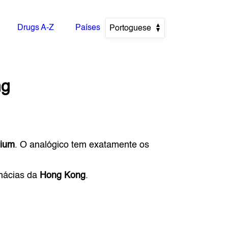
Drugs A-Z
Países
Portoguese
ng
ium
. O analógico tem exatamente os
rmácias da
Hong Kong
.