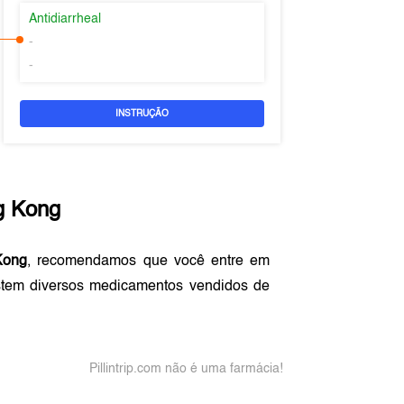
Antidiarrheal
-
-
INSTRUÇÃO
g Kong
Kong
, recomendamos que você entre em
stem diversos medicamentos vendidos de
Pillintrip.com não é uma farmácia!