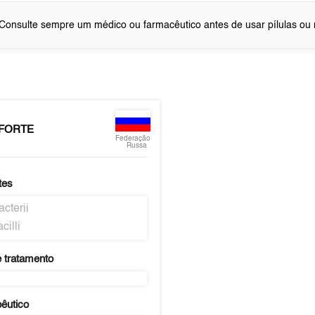
Consulte sempre um médico ou farmacêutico antes de usar pílulas o
 FORTE
Federação
Russa
tes
acterii
cilli
 tratamento
pêutico