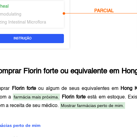
rheal
PARCIAL
modulating
ing Intestinal Microflora
INSTRUÇÃO
omprar
Florin forte
ou equivalente em
Hon
mprar
Florin forte
ou algum de seus equivalentes em
Hong 
farmácia mais próxima.
com a
Florin forte
está em estoque. Exi
Mostrar farmácias perto de mim.
om a receita de seu médico.
mácias perto de mim