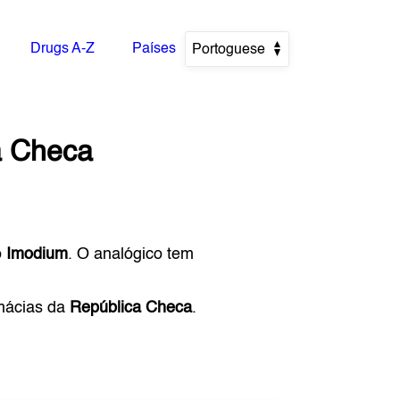
Drugs A-Z
Países
Portoguese
a Checa
o
Imodium
. O analógico tem
rmácias da
República Checa
.