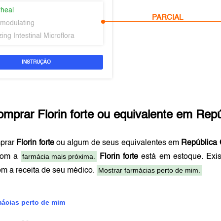
rheal
PARCIAL
modulating
ing Intestinal Microflora
INSTRUÇÃO
omprar
Florin forte
ou equivalente em
Repú
prar
Florin forte
ou algum de seus equivalentes em
República
farmácia mais próxima.
com a
Florin forte
está em estoque. Exi
Mostrar farmácias perto de mim.
om a receita de seu médico.
mácias perto de mim