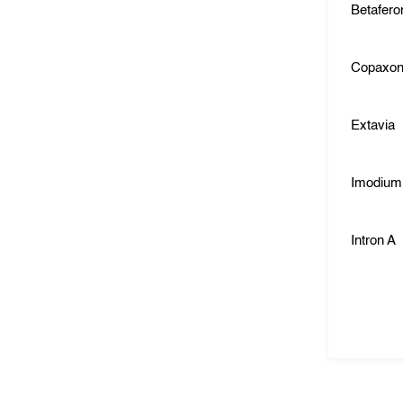
Betafero
Copaxo
Extavia
Imodium
Intron A