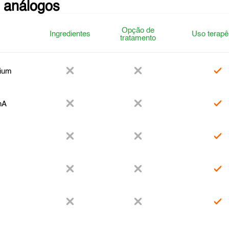
 análogos
Opção de
Ingredientes
Uso terapê
tratamento
ium
nA