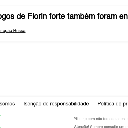
ogos de
Florin forte
também foram en
eração Russa
somos
Isenção de responsabilidade
Política de p
Pillintrip.com não fornece acon
Atenção!
Sempre consulte um mé