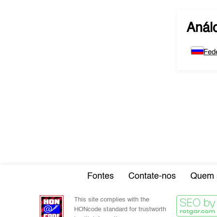
Anál
Fed
Fontes
Contate-nos
Quem 
This site complies with the
HONcode standard for trustworth