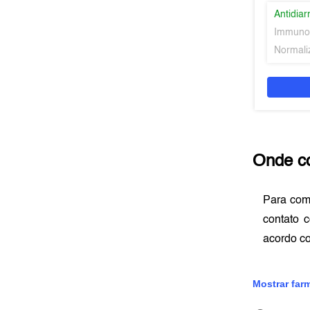
Antidiar
Immuno
Normaliz
Onde c
Para com
contato 
acordo c
Mostrar far