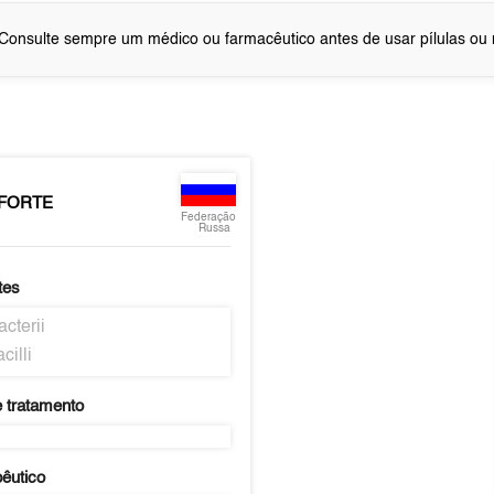
Consulte sempre um médico ou farmacêutico antes de usar pílulas o
 FORTE
Federação
Russa
tes
acterii
cilli
 tratamento
pêutico