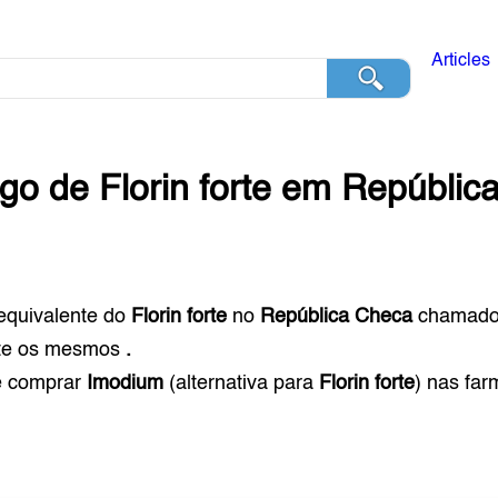
Articles
ogo de
Florin forte
em
Repúblic
equivalente do
Florin forte
no
República Checa
chamad
te os mesmos
.
e comprar
Imodium
(alternativa para
Florin forte
) nas fa