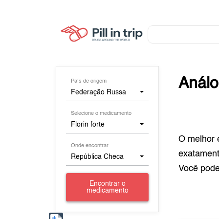
Anál
País de origem
Federação Russa
Selecione o medicamento
Florin forte
O melhor 
Onde encontrar
exatamen
República Checa
Você pod
Encontrar o
medicamento