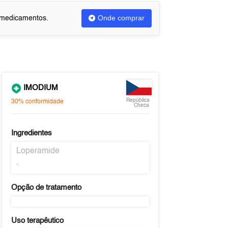
Onde comprar
u medicamentos.
IMODIUM
República
30%
conformidade
Checa
Ingredientes
Loperamide
-
Opção de tratamento
Uso terapêutico