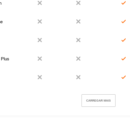
n
ne
 Plus
CARREGAR MAIS