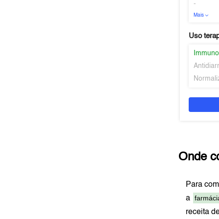
-
Mais
Uso tera
Immuno
Antidiar
Normaliz
Onde c
Para com
farmáci
a
receita d