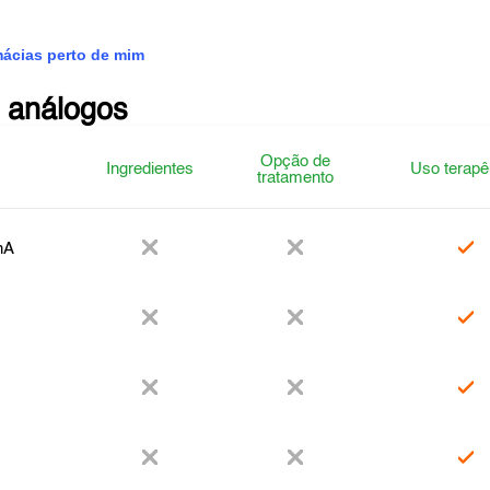
mácias perto de mim
 análogos
Opção de
Ingredientes
Uso terapê
tratamento
nA