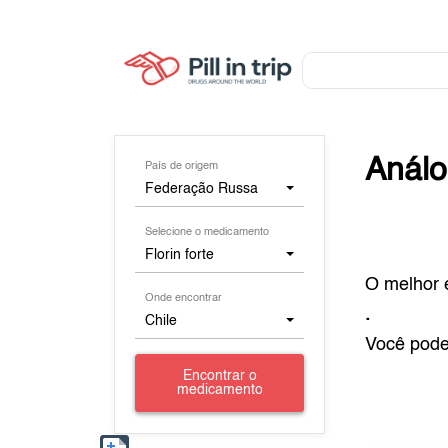
Anál
País de origem
Federação Russa
Selecione o medicamento
Florin forte
O melhor 
Onde encontrar
.
Chile
Você pod
Encontrar o
medicamento