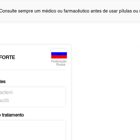
Consulte sempre um médico ou farmacêutico antes de usar pílulas o
 FORTE
Federação
Russa
tes
acterii
cilli
 tratamento