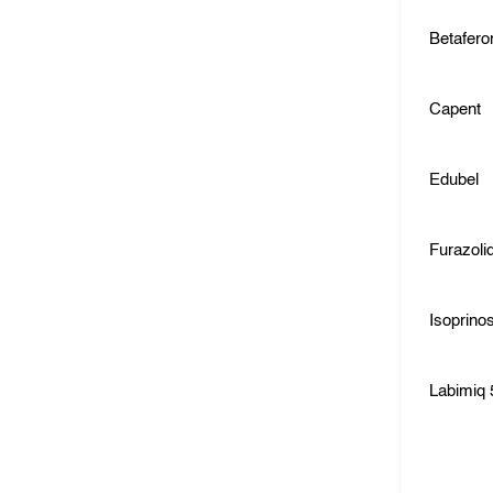
Betafero
Capent
Edubel
Furazoli
Isoprino
Labimiq