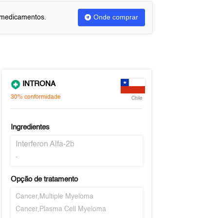
Onde comprar
u medicamentos.
INTRONA
30%
conformidade
Chile
Ingredientes
Interferon Alfa-2b
-
Opção de tratamento
Cancer,Multiple Myeloma
Cancer,Plasma Cell Myeloma