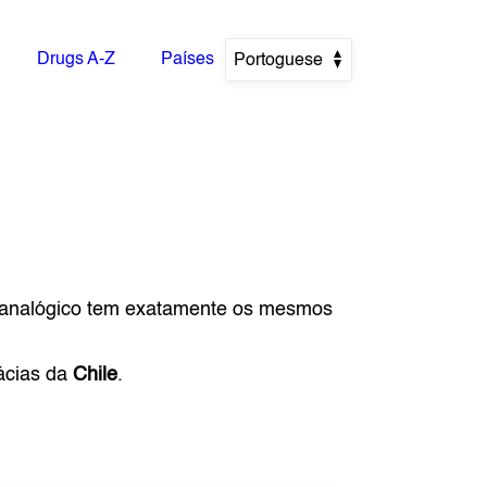
Drugs A-Z
Países
Portoguese
 analógico tem exatamente os mesmos
ácias da
Chile
.