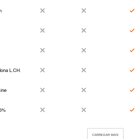
n
dona L.CH.
sine
 5%
CARREGAR MAIS