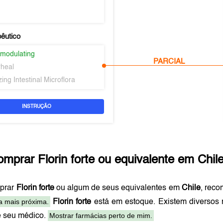
pêutico
modulating
PARCIAL
rheal
ing Intestinal Microflora
INSTRUÇÃO
omprar
Florin forte
ou equivalente em
Chil
prar
Florin forte
ou algum de seus equivalentes em
Chile
, rec
a mais próxima.
Florin forte
está em estoque. Existem diversos
Mostrar farmácias perto de mim.
e seu médico.