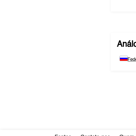
Anál
Fed