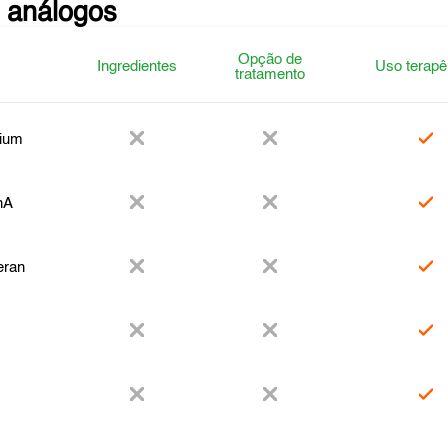
 análogos
Opção de
Ingredientes
Uso terapê
tratamento
ium
nA
eran