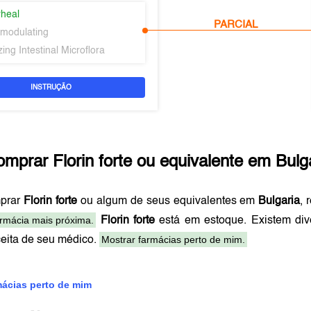
rheal
PARCIAL
modulating
ing Intestinal Microflora
INSTRUÇÃO
omprar
Florin forte
ou equivalente em
Bulg
mprar
Florin forte
ou algum de seus equivalentes em
Bulgaria
,
armácia mais próxima.
Florin forte
está em estoque. Existem di
Mostrar farmácias perto de mim.
ceita de seu médico.
mácias perto de mim