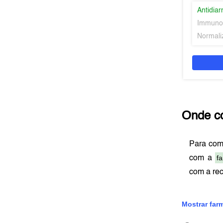
Antidiar
Immuno
Normaliz
Onde c
Para co
f
com a
com a re
Mostrar far