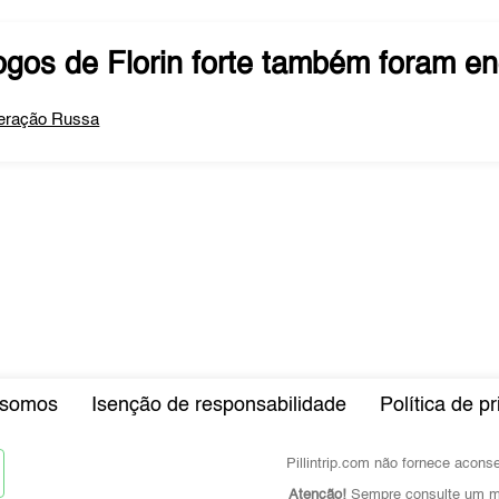
ogos de
Florin forte
também foram en
eração Russa
somos
Isenção de responsabilidade
Política de p
Pillintrip.com não fornece acon
Atenção!
Sempre consulte um mé