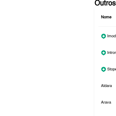
Outros
Nome
Imod
Intro
Stop
Aldara
Arava