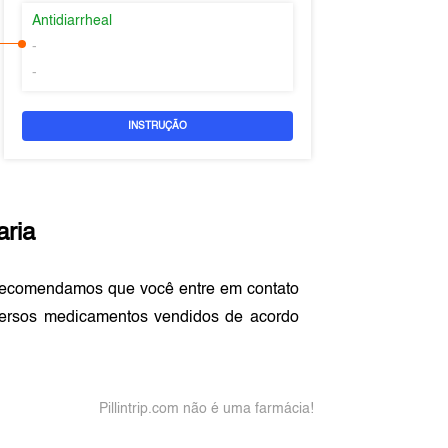
Antidiarrheal
-
-
INSTRUÇÃO
aria
 recomendamos que você entre em contato
versos medicamentos vendidos de acordo
Pillintrip.com não é uma farmácia!