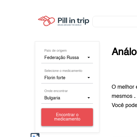
Anál
País de origem
Federação Russa
Selecione o medicamento
Florin forte
O melhor 
Onde encontrar
mesmos
.
Bulgaria
Você pod
Encontrar o
medicamento