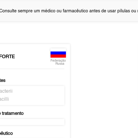
Consulte sempre um médico ou farmacêutico antes de usar pílulas o
 FORTE
Federação
Russa
tes
acterii
cilli
 tratamento
pêutico