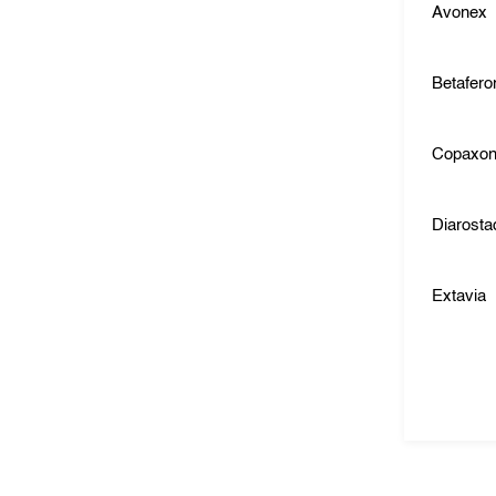
Avonex
Betafero
Copaxo
Diarosta
Extavia