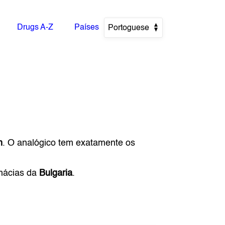
Drugs A-Z
Países
Portoguese
m
. O analógico tem exatamente os
rmácias da
Bulgaria
.