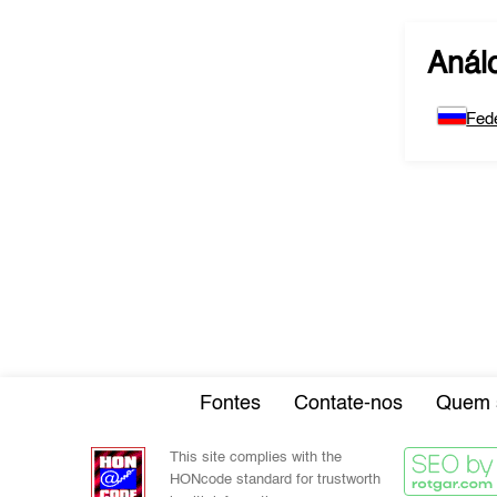
Anál
Fed
Fontes
Contate-nos
Quem 
This site complies with the
HONcode standard for trustworth