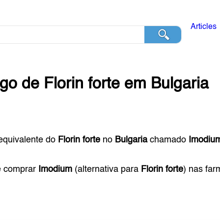
Articles
ogo de
Florin forte
em
Bulgaria
equivalente do
Florin forte
no
Bulgaria
chamado
Imodiu
e comprar
Imodium
(alternativa para
Florin forte
) nas fa