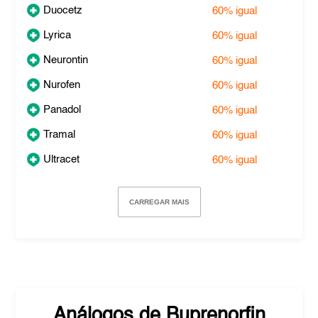
Duocetz
60%
igual
Lyrica
60%
igual
Neurontin
60%
igual
Nurofen
60%
igual
Panadol
60%
igual
Tramal
60%
igual
Ultracet
60%
igual
CARREGAR MAIS
Análogos de
Buprenorfin