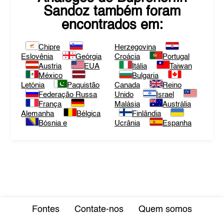
Sandoz
também foram
encontrados em:
Chipre
Herzegovina
Eslovênia
Geórgia
Croácia
Portugal
Austria
EUA
Itália
Taiwan
México
Bulgaria
Letónia
Paquistão
Canada
Reino
Federação Russa
Unido
Israel
França
Malásia
Austrália
Alemanha
Bélgica
Finlândia
Bósnia e
Ucrânia
Espanha
Fontes
Contate-nos
Quem somos