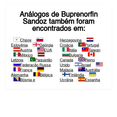
Análogos de
Buprenorfin
Sandoz
também foram
encontrados em:
Chipre
Herzegovina
Eslovênia
Geórgia
Croácia
Portugal
Austria
EUA
Itália
Taiwan
México
Bulgaria
Letónia
Paquistão
Canada
Reino
Federação Russa
Unido
Israel
França
Malásia
Austrália
Alemanha
Bélgica
Finlândia
Bósnia e
Ucrânia
Espanha