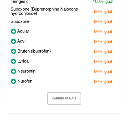
Temgesic
100%
igual
Suboxone (Buprenorphine Naloxone
80%
igual
hydrochloride)
Suboxone
80%
igual
Acular
60%
igual
Advil
60%
igual
Brufen (ibuprofen)
60%
igual
Lyrica
60%
igual
Neurontin
60%
igual
Nurofen
60%
igual
CARREGAR MAIS