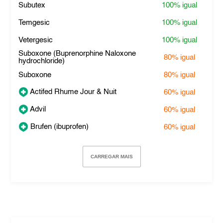
Subutex
100%
igual
Temgesic
100%
igual
Vetergesic
100%
igual
Suboxone (Buprenorphine Naloxone
80%
igual
hydrochloride)
Suboxone
80%
igual
Actifed Rhume Jour & Nuit
60%
igual
Advil
60%
igual
Brufen (ibuprofen)
60%
igual
CARREGAR MAIS