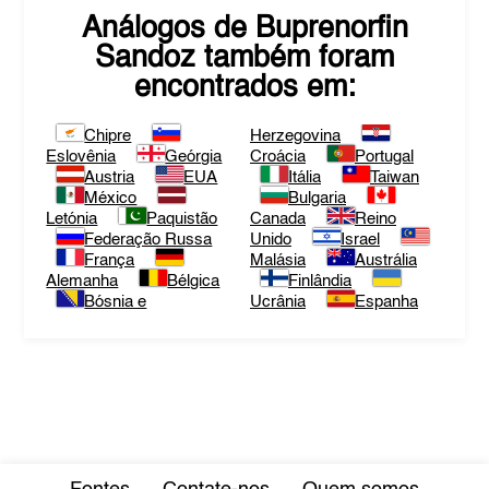
Análogos de
Buprenorfin
Sandoz
também foram
encontrados em:
Chipre
Herzegovina
Eslovênia
Geórgia
Croácia
Portugal
Austria
EUA
Itália
Taiwan
México
Bulgaria
Letónia
Paquistão
Canada
Reino
Federação Russa
Unido
Israel
França
Malásia
Austrália
Alemanha
Bélgica
Finlândia
Bósnia e
Ucrânia
Espanha