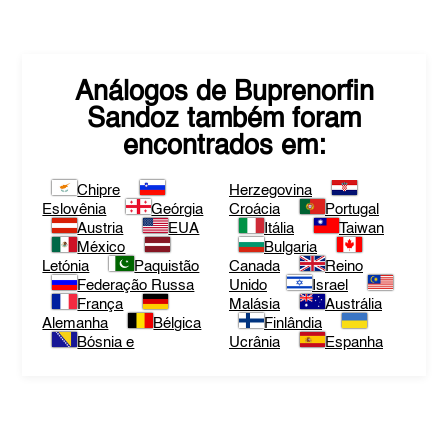
Análogos de
Buprenorfin
Sandoz
também foram
encontrados em:
Chipre
Herzegovina
Eslovênia
Geórgia
Croácia
Portugal
Austria
EUA
Itália
Taiwan
México
Bulgaria
Letónia
Paquistão
Canada
Reino
Federação Russa
Unido
Israel
França
Malásia
Austrália
Alemanha
Bélgica
Finlândia
Bósnia e
Ucrânia
Espanha