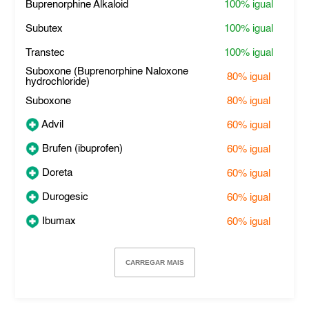
Buprenorphine Alkaloid
100%
igual
Subutex
100%
igual
Transtec
100%
igual
Suboxone (Buprenorphine Naloxone
80%
igual
hydrochloride)
Suboxone
80%
igual
Advil
60%
igual
Brufen (ibuprofen)
60%
igual
Doreta
60%
igual
Durogesic
60%
igual
Ibumax
60%
igual
CARREGAR MAIS