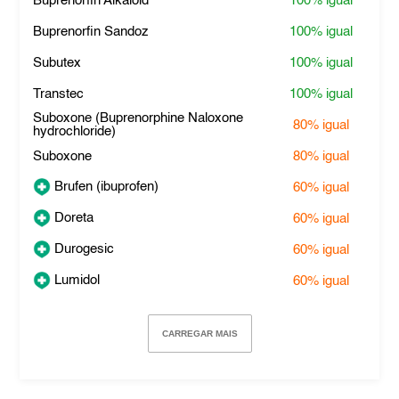
Buprenorfin Alkaloid
100%
igual
Buprenorfin Sandoz
100%
igual
Subutex
100%
igual
Transtec
100%
igual
Suboxone (Buprenorphine Naloxone
80%
igual
hydrochloride)
Suboxone
80%
igual
Brufen (ibuprofen)
60%
igual
Doreta
60%
igual
Durogesic
60%
igual
Lumidol
60%
igual
CARREGAR MAIS