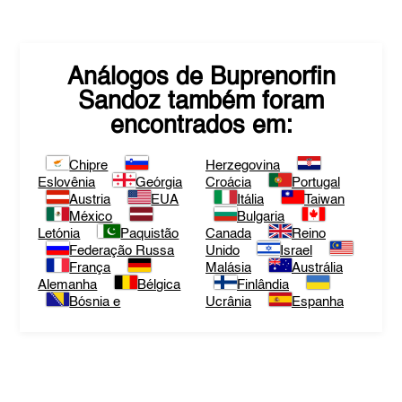
Análogos de
Buprenorfin
Sandoz
também foram
encontrados em:
Chipre
Herzegovina
Eslovênia
Geórgia
Croácia
Portugal
Austria
EUA
Itália
Taiwan
México
Bulgaria
Letónia
Paquistão
Canada
Reino
Federação Russa
Unido
Israel
França
Malásia
Austrália
Alemanha
Bélgica
Finlândia
Bósnia e
Ucrânia
Espanha